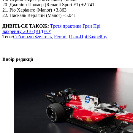
20. Джоліон Палмер (Renault Sport F1) +2.741
21. Ріо Харіанто (Manor) +3.863
22. Паскаль Верляйн (Manor) +5.041
ДИВІТЬСЯ ТАКОЖ:
Третя практика Гран Прі
Бахрейну-2016 (ВІДЕО)
Теги:
Себастьян Феттель
,
Ferrari
,
Гран-Прі Бахрейну
Вибір редакції