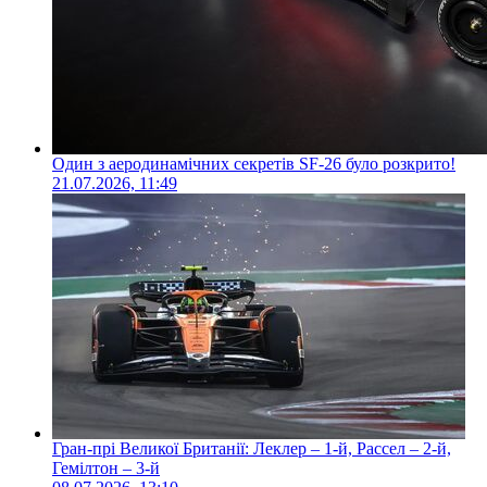
Один з аеродинамічних секретів SF-26 було розкрито!
21.07.2026, 11:49
Гран-прі Великої Британії: Леклер – 1-й, Рассел – 2-й,
Гемілтон – 3-й