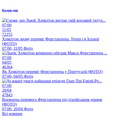
Кадри дня
07:00
11/05
72255
Хемілтон знову переміг Ферстаппена. Тепер і в Іспанії
(ФОТО)
07:00, 11/05
Фото
07:00
04/05
46364
Як Хемілтон переміг Ферстаппена у Португалії (ФОТО)
07:00, 04/05
Фото
07:00
20/04
47843
Впевнена перемога Ферстаппена під італійським дощем
(ФОТО)
07:00, 20/04
Фото
Всі новини