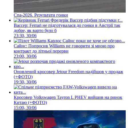
Спа-2026. Результати гонки
Вассер: Ferrari не підготувалася до гонки в Австрії так
добре, як варто було б
23:30, 30/06
Сайнс: Попросив Williams не говорити зі мною про
контракт до літньої перерви
23:00, 30/06
Оновлений кросовер Jetour Freedom надійшов у продаж
(+ФОТО)
19:30, 30/06
Кросовер Volkswagen Tayron L PHEV вийшов на ринок
Китаю (+ФОТО)
15:00, 30/06