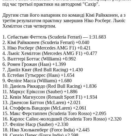
під час третьої практики на автодромі "Сахір".
Другим став його напарник по команді Кімі Райкконен, а з
третім результатом практику завершив Ніко Росберг. Льюїс
Хемілтон став четвертим.
1. Себастьян Феттель (Scuderia Ferrari) — 1:31.683
2. Кімі Райкконен (Scuderia Ferrari) +0.040
3. Ніко Росберг (Mercedes AMG F1) +0.421
4. Льюїс Хемілтон (Mercedes AMG F1) +0.477
5. Валттері Боттас (Williams) +0.992
6. Ромен Грожан (Haas) +1.399
7. Даніїл Квят (Red Bull Racing) +1.430
8. Естебан Гутьєррес (Haas) +1.654
9. Феліпе Масса (Williams) +1.680
10. Даніель Ріккардо (Red Bull Racing) +1.836
11. Маркус Ерікссон (Sauber) +1.886
12. Кевін Магнуссен (Renault Sport F1) +1.934
13. Дженсон Баттон (McLaren) +2.021
14. Стоффель Вандорн (McLaren) +2.061
15. Макс Ферстаппен (Scuderia Toro Rosso) +2.095
16. Карлос Сайнс-молодший (Scuderia Toro Rosso) +2.320
17. Феліпе Наср (Sauber) +2.330
18. Ніко Хюлькенберг (Force India) +2.445
19. Серхіо Перес (Force India) +2.598