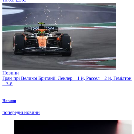
Новини
Гран-прі Великої Британії: Леклер – 1-й, Рассел – 2-й, Гемілтон
– 3-й
Новини
попередні новини