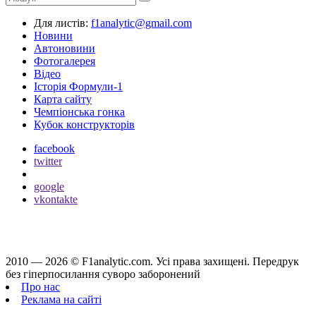
Для листів:
f1analytic@gmail.com
Новини
Автоновини
Фотогалерея
Відео
Історія Формули-1
Карта сайту
Чемпіонська гонка
Кубок конструкторів
facebook
twitter
google
vkontakte
2010 — 2026 ©
F1analytic.com.
Усi права захищенi. Передрук
без гіперпосилання суворо заборонений
Про нас
Реклама на сайті