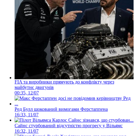
FIA та виробники прямують до конфлікту через
майбутнє двигунів
00:35, 12/07
Ред Булл шокований вимогами Ферстаппена
16:33, 11/07
Сайнс стурбований відсутністю прогресу у Вільямс
16:32, 11/07