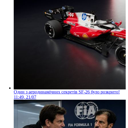
Один з аеродинамічних секретів SF-26 було розкрито!
11:49, 21/07