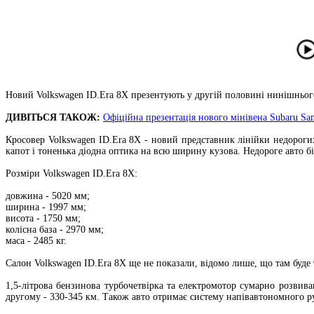
Новий Volkswagen ID.Era 8X презентують у другій половині нинішнього
ДИВІТЬСЯ ТАКОЖ:
Офіційна презентація нового мінівена Subaru S
Кросовер Volkswagen ID.Era 8X - новий представник лінійки недорог
капот і тоненька діодна оптика на всю ширину кузова. Недороге авто бі
Розміри Volkswagen ID.Era 8X:
довжина - 5020 мм;
ширина - 1997 мм;
висота - 1750 мм;
колісна база - 2970 мм;
маса - 2485 кг.
Салон Volkswagen ID.Era 8X ще не показали, відомо лише, що там буде т
1,5-літрова бензинова турбочетвірка та електромотор сумарно розвива
другому - 330-345 км. Також авто отримає систему напівавтономного ру