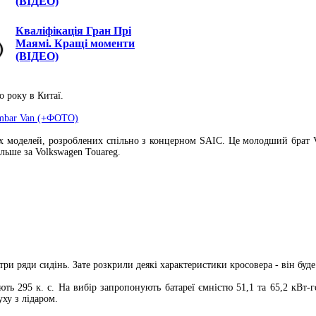
(ВІДЕО)
Кваліфікація Гран Прі
Маямі. Кращі моменти
(ВІДЕО)
 року в Китаї.
ambar Van (+ФОТО)
их моделей, розроблених спільно з концерном SAIC. Це молодший брат 
льше за Volkswagen Touareg.
ри ряди сидінь. Зате розкрили деякі характеристики кросовера - він буде
ють 295 к. с. На вибір запропонують батареї ємністю 51,1 та 65,2 кВт-г
ху з лідаром.