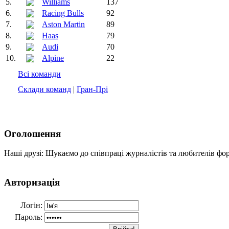
5.
Williams
137
6.
Racing Bulls
92
7.
Aston Martin
89
8.
Haas
79
9.
Audi
70
10.
Alpine
22
Всі команди
Склади команд
|
Гран-Прі
Оголошення
Наші друзі: Шукаємо до співпраці журналістів та любителів фо
Авторизація
Логін:
Пароль: