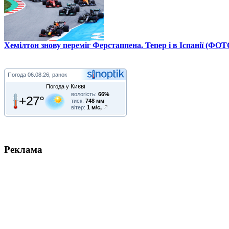
Хемілтон знову переміг Ферстаппена. Тепер і в Іспанії (ФОТ
Погода
06.08.26, ранок
Києві
Погода у
вологість:
66%
+27°
тиск:
748 мм
вітер:
1 м/с,
Реклама