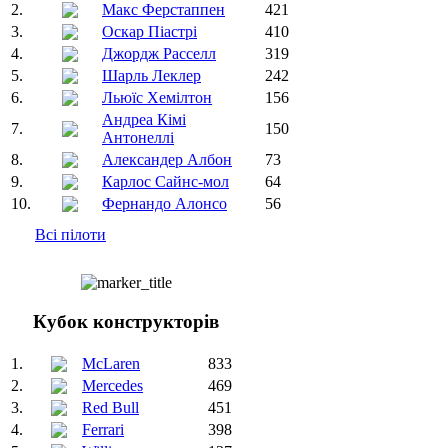
2.
Макс Ферстаппен
421
3.
Оскар Піастрі
410
4.
Джордж Расселл
319
5.
Шарль Леклер
242
6.
Льюїс Хемілтон
156
Андреа Кімі
7.
150
Антонеллі
8.
Александер Албон
73
9.
Карлос Сайнс-мол
64
10.
Фернандо Алонсо
56
Всі пілоти
Кубок конструкторів
1.
McLaren
833
2.
Mercedes
469
3.
Red Bull
451
4.
Ferrari
398