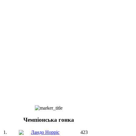
Чемпіонська гонка
1.
Ландо Норріс
423