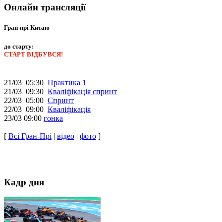
Онлайн трансляції
Гран-прі Китаю
до старту:
СТАРТ ВІДБУВСЯ!
21/03 05:30
Практика 1
21/03 09:30
Кваліфікація спринт
22/03 05:00
Спринт
22/03 09:00
Кваліфікація
23/03 09:00
гонка
[
Всі Гран-Прі
|
відео
|
фото
]
Кадр дня