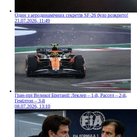
Один з аеродинамічних секретів SF-26 було розкрито!
21.07.2026, 11:49
Гран-прі Великої Британії: Леклер – 1-й, Рассел – 2-й,
Гемілтон – 3-й
08.07.2026, 13:10