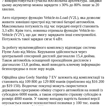
7 використовується сучасна 800-вольтна архітектура. Завдяки
цьому акумулятор можна зарядити з 30% до 80% лише за 20
хвилин.
Авто підтримує функцію Vehicle-to-Load (V2L), яка дозволяє
живити зовнішні пристрої від тягової батареї автомобіля.
Максимальна потужність під час передачі енергії становить
3,3 кВт. Крім того, новинка отримала функцію Vehicle-to-
Vehicle (V2V), що дає змогу заряджати інші електромобілі.
Потужність такої зарядки сягає 6 кВт.
За роботу мультимедійного комплексу відповідає система
Flyme Auto від Meizu. Керування здійснюється через
центральний сенсорний дисплей діагоналлю 15,4 дюйма.
Також автомобіль оснащений проєкційним дисплеєм з
діагоналлю 13,8 дюйма, який виводить ключову інформацію
безпосередньо в поле зору водія.
Офіційна ціна Geely Starship 7 EV залежить від комплектації та
становить від 109 800 до 129 800 юанів (приблизно від $16 200
до $19 150). Водночас покупці можуть скористатися
державною програмою обміну старого автомобіля на новий із
субсидією 6000 юанів, а також отримати страхову субсидію в
розмірі 4000 юанів. У такому випадку вартість базової версії
опускається нижче психологічної позначки у 100 тис. юанів