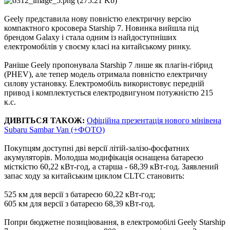
Geely представила нову повністю електричну версію
компактного кросовера Starship 7. Новинка вийшла під
брендом Galaxy і стала одним із найдоступніших
електромобілів у своєму класі на китайському ринку.
Раніше Geely пропонувала Starship 7 лише як плагін-гібрид
(PHEV), але тепер модель отримала повністю електричну
силову установку. Електромобіль використовує передній
привод і комплектується електродвигуном потужністю 215
к.с.
ДИВІТЬСЯ ТАКОЖ:
Офіційна презентація нового мінівена
Subaru Sambar Van (+ФОТО)
Покупцям доступні дві версії літій-залізо-фосфатних
акумуляторів. Молодша модифікація оснащена батареєю
місткістю 60,22 кВт-год, а старша - 68,39 кВт-год. Заявлений
запас ходу за китайським циклом CLTC становить:
525 км для версії з батареєю 60,22 кВт-год;
605 км для версії з батареєю 68,39 кВт-год.
Попри бюджетне позиціювання, в електромобілі Geely Starship