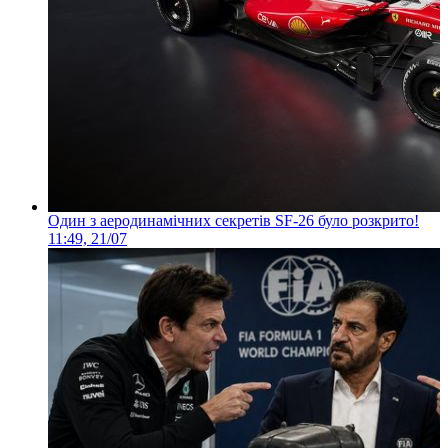
Один з аеродинамічних секретів SF-26 було розкрито!
11:49, 21/07