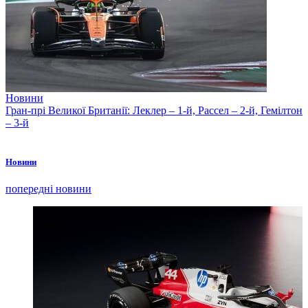
Новини
Гран-прі Великої Британії: Леклер – 1-й, Рассел – 2-й, Гемілтон
– 3-й
Новини
попередні новини