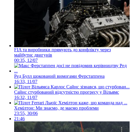
FIA та виробники прямують до конфлікту через
майбутнє двигунів
00:35, 12/07
Ред Булл шокований вимогами Ферстаппена
16:33, 11/07
Сайнс стурбований відсутністю прогресу у Вільямс
16:32, 11/07
Хемілтон: Ми знаємо, де маємо проблеми
23:55, 30/06
21:46