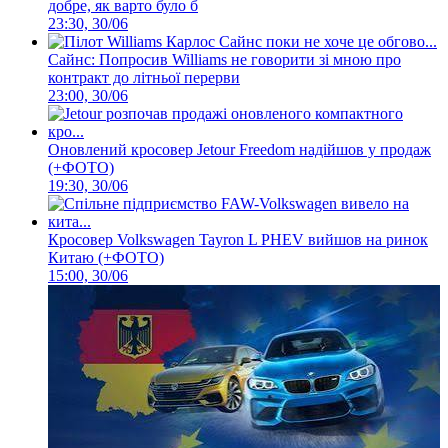
добре, як варто було б
23:30, 30/06
Сайнс: Попросив Williams не говорити зі мною про
контракт до літньої перерви
23:00, 30/06
Оновлений кросовер Jetour Freedom надійшов у продаж
(+ФОТО)
19:30, 30/06
Кросовер Volkswagen Tayron L PHEV вийшов на ринок
Китаю (+ФОТО)
15:00, 30/06