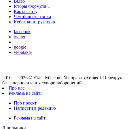
Відео
Історія Формули-1
Карта сайту
Чемпіонська гонка
Кубок конструкторів
facebook
twitter
google
vkontakte
2010 — 2026 ©
F1analytic.com.
Усi права захищенi. Передрук
без гіперпосилання суворо заборонений
Про нас
Реклама на сайті
Про проект
Написати в редакцію
Реклама на сайті
Лічильники