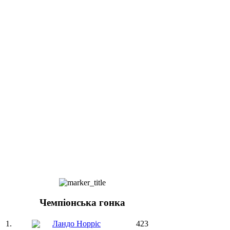
Чемпіонська гонка
1.
Ландо Норріс
423