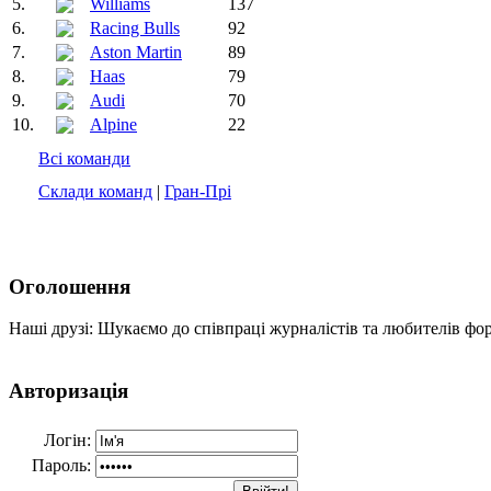
5.
Williams
137
6.
Racing Bulls
92
7.
Aston Martin
89
8.
Haas
79
9.
Audi
70
10.
Alpine
22
Всі команди
Склади команд
|
Гран-Прі
Оголошення
Наші друзі: Шукаємо до співпраці журналістів та любителів фо
Авторизація
Логін:
Пароль: