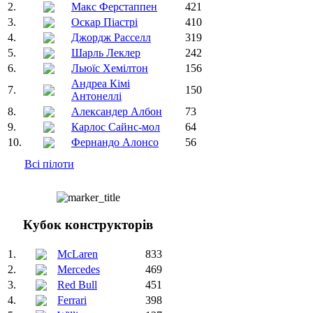
2.
Макс Ферстаппен
421
3.
Оскар Піастрі
410
4.
Джордж Расселл
319
5.
Шарль Леклер
242
6.
Льюїс Хемілтон
156
Андреа Кімі
7.
150
Антонеллі
8.
Александер Албон
73
9.
Карлос Сайнс-мол
64
10.
Фернандо Алонсо
56
Всі пілоти
Кубок конструкторів
1.
McLaren
833
2.
Mercedes
469
3.
Red Bull
451
4.
Ferrari
398