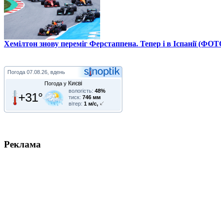
Хемілтон знову переміг Ферстаппена. Тепер і в Іспанії (ФОТ
Погода
07.08.26, вдень
Києві
Погода у
вологість:
48%
+31°
тиск:
746 мм
вітер:
1 м/с,
Реклама