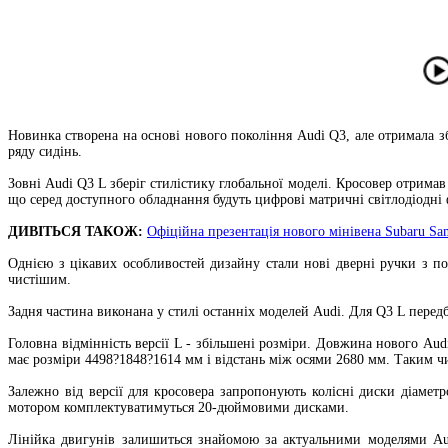
Новинка створена на основі нового покоління Audi Q3, але отримала з
ряду сидінь.
Зовні Audi Q3 L зберіг стилістику глобальної моделі. Кросовер отрима
що серед доступного обладнання будуть цифрові матричні світлодіодні 
ДИВІТЬСЯ ТАКОЖ:
Офіційна презентація нового мінівена Subaru S
Однією з цікавих особливостей дизайну стали нові дверні ручки з п
чистішим.
Задня частина виконана у стилі останніх моделей Audi. Для Q3 L перед
Головна відмінність версії L - збільшені розміри. Довжина нового Au
має розміри 4498?1848?1614 мм і відстань між осями 2680 мм. Таким чи
Залежно від версії для кросовера запропонують колісні диски діаметр
мотором комплектуватимуться 20-дюймовими дисками.
Лінійка двигунів залишиться знайомою за актуальними моделями Aud