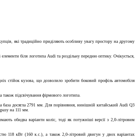
купців, які традиційно приділяють особливу увагу простору на другому
 елементи біля логотипа Audi та роздільну передню оптику. Очікується,
ніх стійок кузова, що дозволило зробити боковий профіль автомобіля
 а також підсвічування фірмового логотипа.
на база досягла 2791 мм. Для порівняння, нинішній китайський Audi Q3
разу на 111 мм.
мають обидва варіанти коліс, тоді як потужніші версії з 2,0-літровим
 118 кВт (160 к.с.), а також 2,0-літровий двигун у двох варіантах