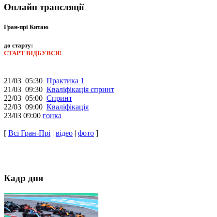
Онлайн трансляції
Гран-прі Китаю
до старту:
СТАРТ ВІДБУВСЯ!
21/03 05:30
Практика 1
21/03 09:30
Кваліфікація спринт
22/03 05:00
Спринт
22/03 09:00
Кваліфікація
23/03 09:00
гонка
[
Всі Гран-Прі
|
відео
|
фото
]
Кадр дня