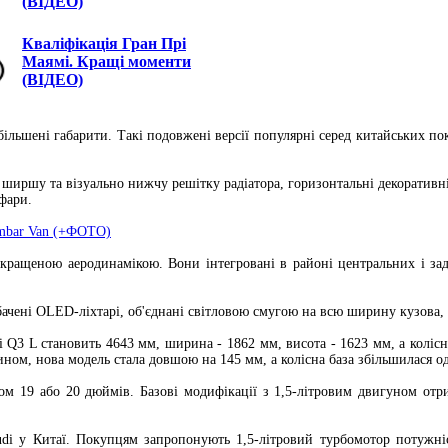
(ВІДЕО)
Кваліфікація Гран Прі
Маямі. Кращі моменти
(ВІДЕО)
більшені габарити. Такі подовжені версії популярні серед китайських по
в ширшу та візуально нижчу решітку радіатора, горизонтальні декоративні
фари.
ambar Van (+ФОТО)
окращеною аеродинамікою. Вони інтегровані в районі центральних і зад
бачені OLED-ліхтарі, об'єднані світловою смугою на всю ширину кузова,
di Q3 L становить 4643 мм, ширина - 1862 мм, висота - 1623 мм, а коліс
ном, нова модель стала довшою на 145 мм, а колісна база збільшилася од
ом 19 або 20 дюймів. Базові модифікації з 1,5-літровим двигуном отри
i у Китаї. Покупцям запропонують 1,5-літровий турбомотор потужністю