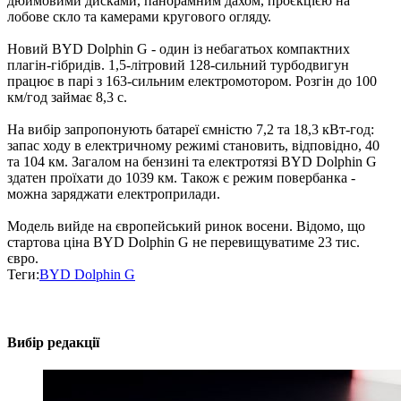
дюймовими дисками, панорамним дахом, проєкцією на
лобове скло та камерами кругового огляду.
Новий BYD Dolphin G - один із небагатьох компактних
плагін-гібридів. 1,5-літровий 128-сильний турбодвигун
працює в парі з 163-сильним електромотором. Розгін до 100
км/год займає 8,3 с.
На вибір запропонують батареї ємністю 7,2 та 18,3 кВт-год:
запас ходу в електричному режимі становить, відповідно, 40
та 104 км. Загалом на бензині та електротязі BYD Dolphin G
здатен проїхати до 1039 км. Також є режим повербанка -
можна заряджати електроприлади.
Модель вийде на європейський ринок восени. Відомо, що
стартова ціна BYD Dolphin G не перевищуватиме 23 тис.
євро.
Теги:
BYD Dolphin G
Вибір редакції