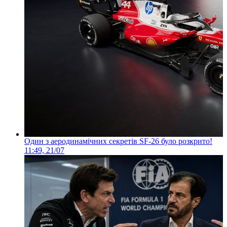
Один з аеродинамічних секретів SF-26 було розкрито!
11:49, 21/07