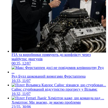
FIA та виробники прямують до конфлікту через
майбутнє двигунів
00:35, 12/07
Ред Булл шокований вимогами Ферстаппена
16:33, 11/07
Сайнс стурбований відсутністю прогресу у Вільямс
16:32, 11/07
Хемілтон: Ми знаємо, де маємо проблеми
23:55, 30/06