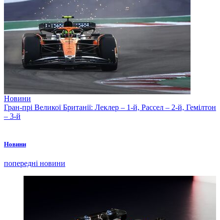
Новини
Гран-прі Великої Британії: Леклер – 1-й, Рассел – 2-й, Гемілтон
– 3-й
Новини
попередні новини