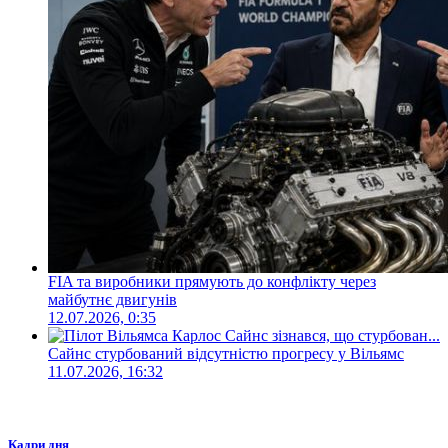
FIA та виробники прямують до конфлікту через
майбутнє двигунів
12.07.2026, 0:35
Сайнс стурбований відсутністю прогресу у Вільямс
11.07.2026, 16:32
Кадри дня