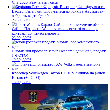
Спа-2026. Результати гонки
Вассер: Ferrari не підготувалася до гонки в Австрії так
добре, як варто було б
23:30, 30/06
Сайнс: Попросив Williams не говорити зі мною про
контракт до літньої перерви
23:00, 30/06
Оновлений кросовер Jetour Freedom надійшов у продаж
(+ФОТО)
19:30, 30/06
Кросовер Volkswagen Tayron L PHEV вийшов на ринок
Китаю (+ФОТО)
15:00, 30/06