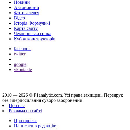
Новини
Автоновини
Фотогалерея
Відео
Історія Формули-1
Карта сайту
Чемпіонська гонка
Кубок конструкторів
facebook
twitter
google
vkontakte
2010 — 2026 ©
F1analytic.com.
Усi права захищенi. Передрук
без гіперпосилання суворо заборонений
Про нас
Реклама на сайті
Про проект
Написати в редакцію