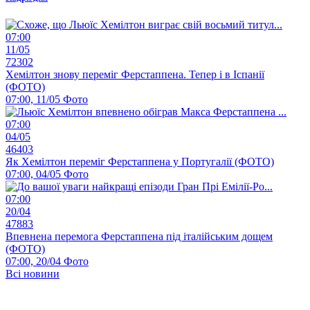
07:00
11/05
72302
Хемілтон знову переміг Ферстаппена. Тепер і в Іспанії
(ФОТО)
07:00, 11/05
Фото
07:00
04/05
46403
Як Хемілтон переміг Ферстаппена у Португалії (ФОТО)
07:00, 04/05
Фото
07:00
20/04
47883
Впевнена перемога Ферстаппена під італійським дощем
(ФОТО)
07:00, 20/04
Фото
Всі новини