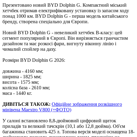
Презентовано новий BYD Dolphin G. Компактний міський
хетчбек отримав електрифіковану установку із запасом ходу
понад 1000 км. BYD Dolphin G - перша модель китайського
бренду, створена спеціально для Європи.
Новий BYD Dolphin G - невеликий хетчбек В-класу: цей
сегмент популярний в Європі. Він вирізняється гранчастим
дизайном та має розкосі фари, вигнуту віконну лінію і
чималий спойлер на даху.
Розміри BYD Dolphin G 2026:
довжина - 4160 мм;
ширина - 1825 мм;
висота - 1575 мм;
колісна база - 2610 мм;
маса - 1440 кг.
ДИВІТЬСЯ ТАКОЖ:
Офіційне зображення розкішного
мінівена Maextro V800 (+ФОТО)
У салоні встановлено 8,8-дюймовий цифровий щиток
приладів та великий тачскрін (10,1 або 12,8 дюйма). Об'єм
багажника становить 425 л. Топова версія моделі оснащена 18-