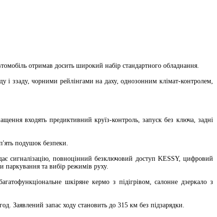
 автомобіль отримав досить широкий набір стандартного обладнання.
у і ззаду, чорними рейлінгами на даху, однозонним клімат-контролем,
щення входять предиктивний круїз-контроль, запуск без ключа, задні
 п'ять подушок безпеки.
додає сигналізацію, повноцінний безключовий доступ KESSY, цифровий
ки паркування та вибір режимів руху.
багатофункціональне шкіряне кермо з підігрівом, салонне дзеркало з
од. Заявлений запас ходу становить до 315 км без підзарядки.