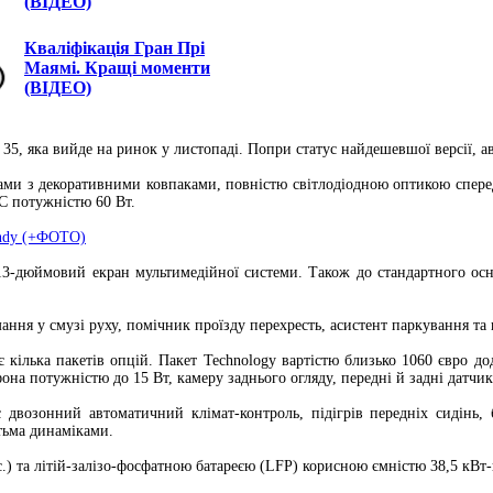
(ВІДЕО)
Кваліфікація Гран Прі
Маямі. Кращі моменти
(ВІДЕО)
q 35, яка вийде на ринок у листопаді. Попри статус найдешевшої версії,
ми з декоративними ковпаками, повністю світлодіодною оптикою сперед
C потужністю 60 Вт.
andy (+ФОТО)
13-дюймовий екран мультимедійної системи. Також до стандартного осна
ання у смузі руху, помічник проїзду перехресть, асистент паркування та
 кілька пакетів опцій. Пакет Technology вартістю близько 1060 євро 
она потужністю до 15 Вт, камеру заднього огляду, передні й задні датчи
 двозонний автоматичний клімат-контроль, підігрів передніх сидінь, 
тьма динаміками.
.) та літій-залізо-фосфатною батареєю (LFP) корисною ємністю 38,5 кВт-г