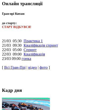
Онлайн трансляції
Гран-прі Китаю
до старту:
СТАРТ ВІДБУВСЯ!
21/03 05:30
Практика 1
21/03 09:30
Кваліфікація спринт
22/03 05:00
Спринт
22/03 09:00
Кваліфікація
23/03 09:00
гонка
[
Всі Гран-Прі
|
відео
|
фото
]
Кадр дня