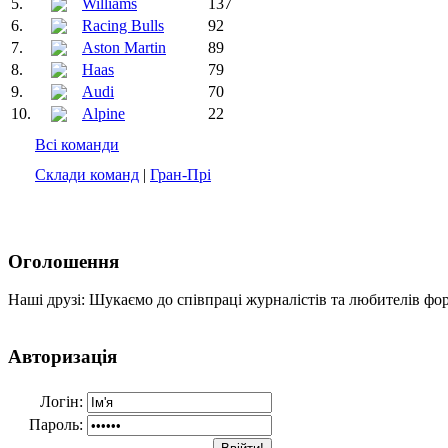
5.
Williams
137
6.
Racing Bulls
92
7.
Aston Martin
89
8.
Haas
79
9.
Audi
70
10.
Alpine
22
Всі команди
Склади команд
|
Гран-Прі
Оголошення
Наші друзі: Шукаємо до співпраці журналістів та любителів фо
Авторизація
Логін:
Пароль: