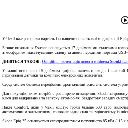
У Чехії вже розкрили вартість і оснащення початкової модифікації Epi
Базове виконання Essence оснащується 17-дюймовими сталевими колеса
атмосферним підсвічуванням салону та двома передніми портами USB-
ДИВІТЬСЯ ТАКОЖ:
Офіційна презентація нового мінівена Suzuki L
У салоні встановлені 5-дюймова цифрова панель приладів і великий 
паркувальні датчики та комплекс електронних асистентів.
Серед систем безпеки передбачені фронтальний асистент, система утрим
Для покупців, яким потрібне розширене оснащення, Skoda запропонує
ключ для відкривання та запуску автомобіля, бездротову зарядку смартф
Пакет Comfort, який у Чехії коштує трохи більше 600 євро, включає
автоматичним затемненням, тоноване заднє скло та аудіосистему із шіс
Skoda Epiq 35 оснащується електродвигуном потужністю 85 кВт (115 к.с