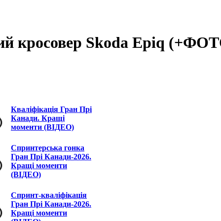
ий кросовер Skoda Epiq (+ФОТ
Кваліфікація Гран Прі
Канади. Кращі
моменти (ВІДЕО)
Спринтерська гонка
Гран Прі Канади-2026.
Кращі моменти
(ВІДЕО)
Спринт-кваліфікація
Гран Прі Канади-2026.
Кращі моменти