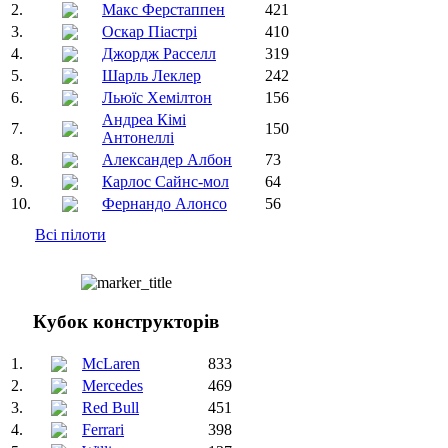
2.
Макс Ферстаппен
421
3.
Оскар Піастрі
410
4.
Джордж Расселл
319
5.
Шарль Леклер
242
6.
Льюїс Хемілтон
156
Андреа Кімі
7.
150
Антонеллі
8.
Александер Албон
73
9.
Карлос Сайнс-мол
64
10.
Фернандо Алонсо
56
Всі пілоти
Кубок конструкторів
1.
McLaren
833
2.
Mercedes
469
3.
Red Bull
451
4.
Ferrari
398