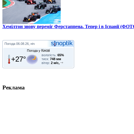
Хемілтон знову переміг Ферстаппена. Тепер і в Іспанії (ФОТ
Погода
06.08.26, ніч
Києві
Погода у
вологість:
65%
+27°
тиск:
748 мм
вітер:
2 м/с,
Реклама