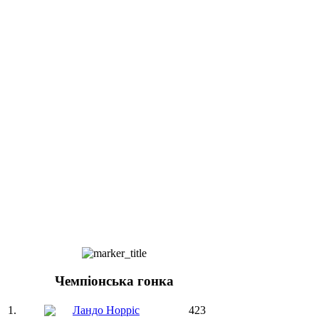
Чемпіонська гонка
1.
Ландо Норріс
423