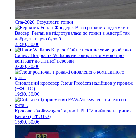
Спа-2026. Результати гонки
Вассер: Ferrari не підготувалася до гонки в Австрії так
добре, як варто було б
23:30, 30/06
Сайнс: Попросив Williams не говорити зі мною про
контракт до літньої перерви
23:00, 30/06
Оновлений кросовер Jetour Freedom надійшов у продаж
(+ФОТО)
19:30, 30/06
Кросовер Volkswagen Tayron L PHEV вийшов на ринок
Китаю (+ФОТО)
15:00, 30/06