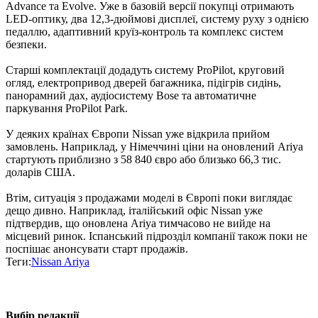
Advance та Evolve. Уже в базовій версії покупці отримають
LED-оптику, два 12,3-дюймові дисплеї, систему руху з однією
педаллю, адаптивний круїз-контроль та комплекс систем
безпеки.
Старші комплектації додадуть систему ProPilot, круговий
огляд, електропривод дверей багажника, підігрів сидінь,
панорамний дах, аудіосистему Bose та автоматичне
паркування ProPilot Park.
У деяких країнах Європи Nissan уже відкрила прийом
замовлень. Наприклад, у Німеччині ціни на оновлений Ariya
стартують приблизно з 58 840 євро або близько 66,3 тис.
доларів США.
Втім, ситуація з продажами моделі в Європі поки виглядає
дещо дивно. Наприклад, італійський офіс Nissan уже
підтвердив, що оновлена Ariya тимчасово не вийде на
місцевий ринок. Іспанський підрозділ компанії також поки не
поспішає анонсувати старт продажів.
Теги:
Nissan Ariya
Вибір редакції