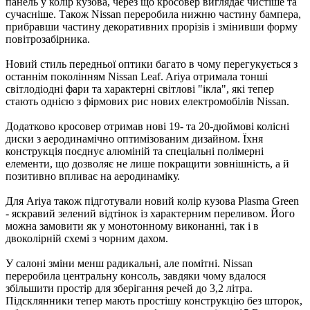
панель у колір кузова, через що кросовер виглядає чистіше та
сучасніше. Також Nissan переробила нижню частину бампера,
прибравши частину декоративних прорізів і змінивши форму
повітрозабірника.
Новий стиль передньої оптики багато в чому перегукується з
останнім поколінням Nissan Leaf. Ariya отримала тонші
світлодіодні фари та характерні світлові "ікла", які тепер
стають однією з фірмових рис нових електромобілів Nissan.
Додатково кросовер отримав нові 19- та 20-дюймові колісні
диски з аеродинамічно оптимізованим дизайном. Їхня
конструкція поєднує алюміній та спеціальні полімерні
елементи, що дозволяє не лише покращити зовнішність, а й
позитивно впливає на аеродинаміку.
Для Ariya також підготували новий колір кузова Plasma Green
- яскравий зелений відтінок із характерним переливом. Його
можна замовити як у монотонному виконанні, так і в
двоколірній схемі з чорним дахом.
У салоні зміни менш радикальні, але помітні. Nissan
переробила центральну консоль, завдяки чому вдалося
збільшити простір для зберігання речей до 3,2 літра.
Підсклянники тепер мають простішу конструкцію без шторок,