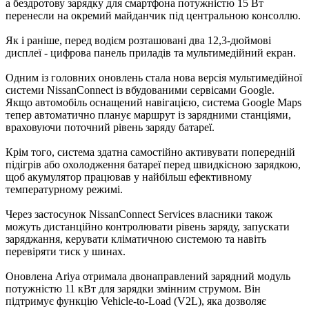
а бездротову зарядку для смартфона потужністю 15 Вт
перенесли на окремий майданчик під центральною консоллю.
Як і раніше, перед водієм розташовані два 12,3-дюймові
дисплеї - цифрова панель приладів та мультимедійний екран.
Одним із головних оновлень стала нова версія мультимедійної
системи NissanConnect із вбудованими сервісами Google.
Якщо автомобіль оснащений навігацією, система Google Maps
тепер автоматично планує маршрут із зарядними станціями,
враховуючи поточний рівень заряду батареї.
Крім того, система здатна самостійно активувати попередній
підігрів або охолодження батареї перед швидкісною зарядкою,
щоб акумулятор працював у найбільш ефективному
температурному режимі.
Через застосунок NissanConnect Services власники також
можуть дистанційно контролювати рівень заряду, запускати
заряджання, керувати кліматичною системою та навіть
перевіряти тиск у шинах.
Оновлена Ariya отримала двонаправлений зарядний модуль
потужністю 11 кВт для зарядки змінним струмом. Він
підтримує функцію Vehicle-to-Load (V2L), яка дозволяє