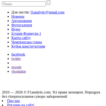
Для листів:
f1analytic@gmail.com
Новини
Автоновини
Фотогалерея
Відео
Історія Формули-1
Карта сайту
Чемпіонська гонка
Кубок конструкторів
facebook
twitter
google
vkontakte
2010 — 2026 ©
F1analytic.com.
Усi права захищенi. Передрук
без гіперпосилання суворо заборонений
Про нас
Реклама на сайті