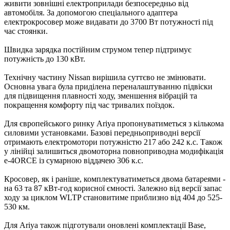
живити зовнішні електроприлади безпосередньо від
автомобіля. За допомогою спеціального адаптера
електрокросовер може видавати до 3700 Вт потужності під
час стоянки.
Швидка зарядка постійним струмом тепер підтримує
потужність до 130 кВт.
Технічну частину Nissan вирішила суттєво не змінювати.
Основна увага була приділена переналаштуванню підвіски
для підвищення плавності ходу, зменшення вібрацій та
покращення комфорту під час тривалих поїздок.
Для європейського ринку Ariya пропонуватиметься з кількома
силовими установками. Базові передньоприводні версії
отримають електромотори потужністю 217 або 242 к.с. Також
у лінійці залишиться двомоторна повноприводна модифікація
e-4ORCE із сумарною віддачею 306 к.с.
Кросовер, як і раніше, комплектуватиметься двома батареями -
на 63 та 87 кВт-год корисної ємності. Залежно від версії запас
ходу за циклом WLTP становитиме приблизно від 404 до 525-
530 км.
Для Ariya також підготували оновлені комплектації Base,