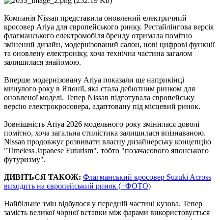
Компанія Nissan представила оновлений електричний
кросовер Ariya для європейського ринку. Рестайлінгова версія
флагманського електромобіля бренду отримала помітно
змінений дизайн, модернізований салон, нові цифрові функції
та оновлену електроніку, хоча технічна частина загалом
залишилася знайомою.
Вперше модернізовану Ariya показали ще наприкінці
минулого року в Японії, яка стала дебютним ринком для
оновленої моделі. Тепер Nissan підготувала європейську
версію електрокросовера, адаптовану під місцевий ринок.
Зовнішність Ariya 2026 модельного року змінилася доволі
помітно, хоча загальна стилістика залишилася впізнаваною.
Nissan продовжує розвивати власну дизайнерську концепцію
"Timeless Japanese Futurism", тобто "позачасового японського
футуризму".
ДИВІТЬСЯ ТАКОЖ:
Флагманський кросовер Suzuki Across
виходить на європейський ринок (+ФОТО)
Найбільше змін відбулося у передній частині кузова. Тепер
замість великої чорної вставки між фарами використовується