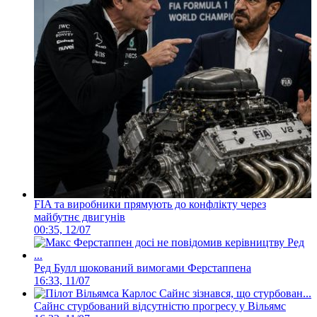
FIA та виробники прямують до конфлікту через
майбутнє двигунів
00:35, 12/07
Ред Булл шокований вимогами Ферстаппена
16:33, 11/07
Сайнс стурбований відсутністю прогресу у Вільямс