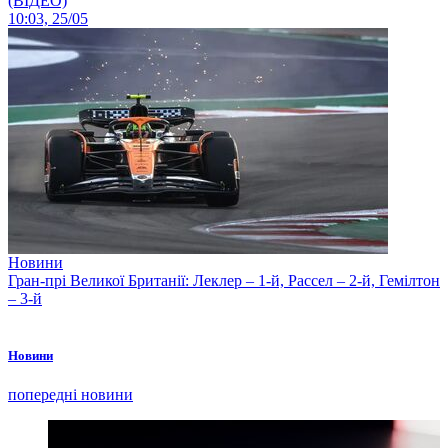
(ВІДЕО)
10:03, 25/05
Новини
Гран-прі Великої Британії: Леклер – 1-й, Рассел – 2-й, Гемілтон
– 3-й
Новини
попередні новини