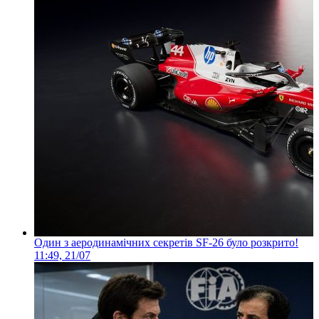
Один з аеродинамічних секретів SF-26 було розкрито!
11:49, 21/07