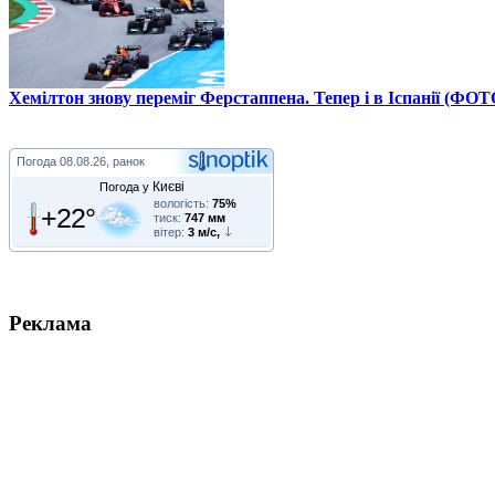
Хемілтон знову переміг Ферстаппена. Тепер і в Іспанії (ФОТ
Погода
08.08.26, ранок
Києві
Погода у
вологість:
75%
+22°
тиск:
747 мм
вітер:
3 м/с,
Реклама