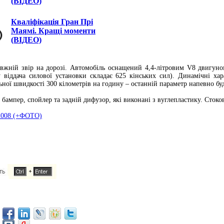
(ВІДЕО)
Кваліфікація Гран Прі
Маямі. Кращі моменти
(ВІДЕО)
ній звір на дорозі. Автомобіль оснащений 4,4-літровим V8 двигуном
у віддача силової установки складає 625 кінських сил). Динамічні х
альної швидкості 300 кілометрів на годину – останній параметр напевно б
ампер, спойлер та задній дифузор, які виконані з вуглепластику. Стоков
 2008 (+ФОТО)