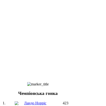
Чемпіонська гонка
1.
Ландо Норріс
423