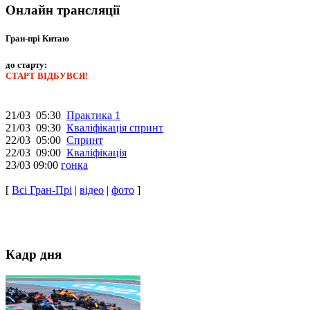
Онлайн трансляції
Гран-прі Китаю
до старту:
СТАРТ ВІДБУВСЯ!
21/03 05:30
Практика 1
21/03 09:30
Кваліфікація спринт
22/03 05:00
Спринт
22/03 09:00
Кваліфікація
23/03 09:00
гонка
[
Всі Гран-Прі
|
відео
|
фото
]
Кадр дня