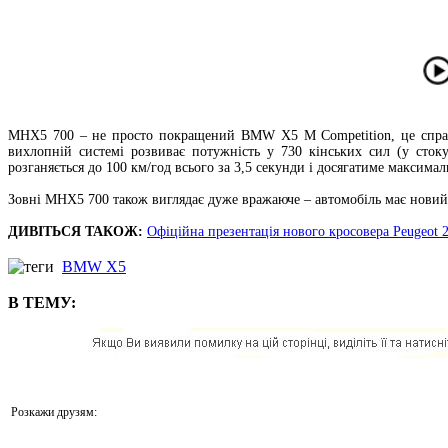
MHX5 700 – не просто покращений BMW X5 M Competition, це справж
вихлопній системі розвиває потужність у 730 кінських сил (у сток
розганяється до 100 км/год всього за 3,5 секунди і досягатиме максим
Зовні MHX5 700 також виглядає дуже вражаюче – автомобіль має новий б
ДИВІТЬСЯ ТАКОЖ:
Офіційна презентація нового кросовера Peugeot
BMW X5
В ТЕМУ:
Розкажи друзям: