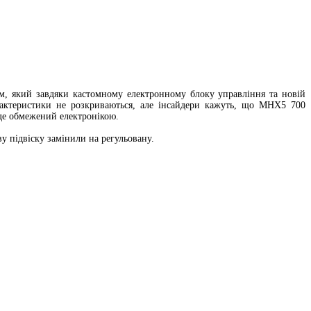
, який завдяки кастомному електронному блоку управління та новій
арактеристики не розкриваються, але інсайдери кажуть, що MHX5 700
уде обмежений електронікою.
у підвіску замінили на регульовану.