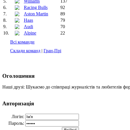
5.
Williams
137
6.
Racing Bulls
92
7.
Aston Martin
89
8.
Haas
79
9.
Audi
70
10.
Alpine
22
Всі команди
Склади команд
|
Гран-Прі
Оголошення
Наші друзі: Шукаємо до співпраці журналістів та любителів фо
Авторизація
Логін:
Пароль: