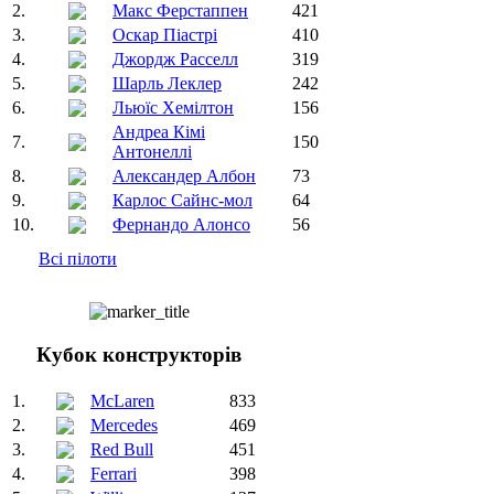
2.
Макс Ферстаппен
421
3.
Оскар Піастрі
410
4.
Джордж Расселл
319
5.
Шарль Леклер
242
6.
Льюїс Хемілтон
156
Андреа Кімі
7.
150
Антонеллі
8.
Александер Албон
73
9.
Карлос Сайнс-мол
64
10.
Фернандо Алонсо
56
Всі пілоти
Кубок конструкторів
1.
McLaren
833
2.
Mercedes
469
3.
Red Bull
451
4.
Ferrari
398