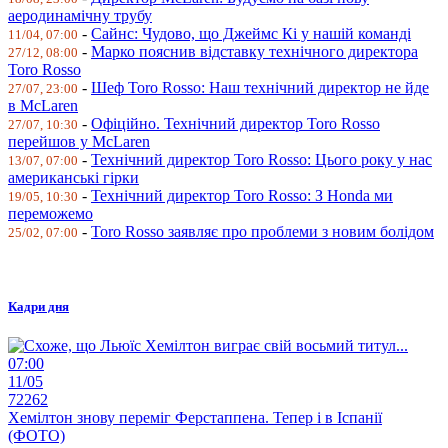
аеродинамічну трубу
-
Сайнс: Чудово, що Джеймс Кі у нашій команді
11/04, 07:00
-
Марко пояснив відставку технічного директора
27/12, 08:00
Toro Rosso
-
Шеф Toro Rosso: Наш технічний директор не йде
27/07, 23:00
в McLaren
-
Офіційно. Технічний директор Toro Rosso
27/07, 10:30
перейшов у McLaren
-
Технічний директор Toro Rosso: Цього року у нас
13/07, 07:00
американські гірки
-
Технічний директор Toro Rosso: З Honda ми
19/05, 10:30
переможемо
-
Toro Rosso заявляє про проблеми з новим болідом
25/02, 07:00
Кадри дня
07:00
11/05
72262
Хемілтон знову переміг Ферстаппена. Тепер і в Іспанії
(ФОТО)