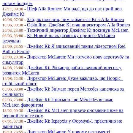
новим болідом
-
Шеф Alfa Romeo: Ми раді, що до нас прийшов
12/11, 09:30
Джеймс Кі
-
Зайдль пояснив, чим займеться Кі в Alfa Romeo
10/06, 07:30
-
Офіційно. Джеймс Кі став директором Alfa Romeo
10/06, 00:30
-
Технічний директор Джеймс Кі покинув McLaren
25/03, 23:00
-
Кі: Новий шлях розвитку принесе McLaren
09/03, 08:00
результат
-
Джеймс Кі: Я здивований таким лідерством Red
23/09, 23:55
Bull та Ferrari
-
Директор McLaren: Ми готуємо нову аеротрубу та
23/08, 23:30
симулятор
-
Джеймс Кі: Ріккардо робить великий внесок у
14/08, 23:00
розвиток McLaren
-
Директор McLaren: Дуже важливо, що Норріс -
14/08, 22:30
стабільний пілот
-
Джеймс Кі: Знімаю перед Mercedes капелюха за
05/06, 08:00
сміливість
-
Джеймс Кі: Приємно, що Mercedes вважає
02/03, 23:00
McLaren фаворитом
-
Джеймс Кі: McLaren привезе оновлення вже на
18/02, 00:30
перший етап сезону
-
Джеймс Кі: Ієрархія у Формулі-1 практично не
07/01, 07:30
зміниться
-
Директор McLaren: У новому регламенті
19/10, 23:55