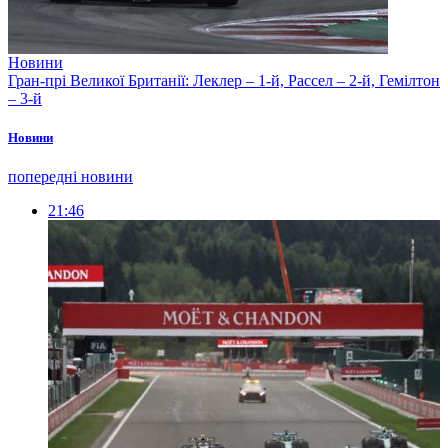
Новини
Гран-прі Великої Британії: Леклер – 1-й, Рассел – 2-й, Гемілтон
– 3-й
Новини
попередні новини
21:46