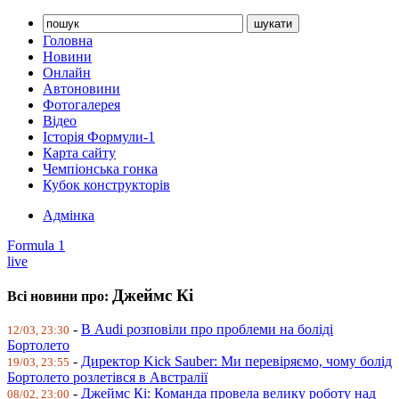
Головна
Новини
Онлайн
Автоновини
Фотогалерея
Відео
Історія Формули-1
Карта сайту
Чемпіонська гонка
Кубок конструкторів
Адмінка
Formula 1
live
Джеймс Кі
Всі новини про:
-
В Audi розповіли про проблеми на боліді
12/03, 23:30
Бортолето
-
Директор Kick Sauber: Ми перевіряємо, чому болід
19/03, 23:55
Бортолето розлетівся в Австралії
-
Джеймс Кі: Команда провела велику роботу над
08/02, 23:00