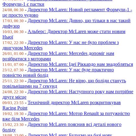
Формули-1 є пастки
-
Директор McLaren: Новий регламент Формули-1 -
24/08, 06:30
це просто чудово
-
Директор McLaren: Дивно, що тільки в нас такий
17/03, 06:30
дифузор
-
Альберс: Директор McLaren може стати новим
10/03, 06:30
Ньюї
-
Директор McLaren: У нас не було проблем з
17/02, 22:30
двигуном Mercedes
-
Директор McLaren: Mercedes допоміг нам
26/01, 01:00
розібратися з моторами
-
Директор McLaren: Ідеї Ріккардо нам знадобляться
11/01, 07:00
-
Директор McLaren: У нас буде практично
23/12, 07:30
повністю новий болід
-
Директор McLaren: Не вірю, що боліди стануть
25/11, 22:30
повільнішими на 7 секунд
-
Директор McLaren: Наступного року нам потрібне
24/08, 22:30
друге місце
-
Технічний директор McLaren розкритикував
09/03, 23:55
Racing Point
-
Директор McLaren: Мотор Renault за потужністю
19/02, 19:30
вже біля Mercedes
-
Директор McLaren пояснив всі деталі нового
15/02, 23:30
боліду
-
Директор McLaren: Будуємо на базі нову
18/08, 23:00