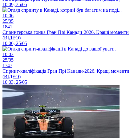
10:09, 25/05
10:06
25/05
1841
Спринтерська гонка Гран Прі Канади-2026. Кращі моменти
(ВІДЕО)
10:06, 25/05
10:03
25/05
1747
Спринт-кваліфікація Гран Прі Канади-2026. Кращі моменти
(ВІДЕО)
10:03, 25/05