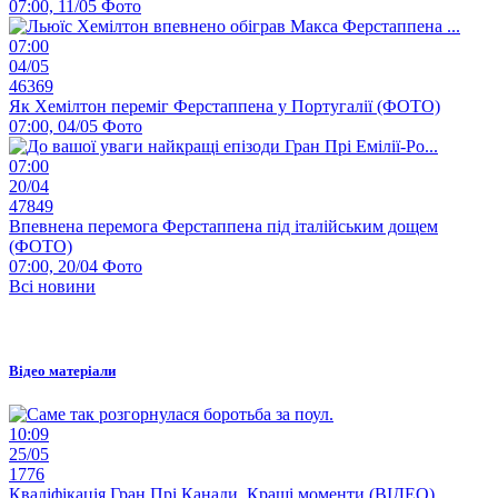
07:00, 11/05
Фото
07:00
04/05
46369
Як Хемілтон переміг Ферстаппена у Португалії (ФОТО)
07:00, 04/05
Фото
07:00
20/04
47849
Впевнена перемога Ферстаппена під італійським дощем
(ФОТО)
07:00, 20/04
Фото
Всі новини
Відео матеріали
10:09
25/05
1776
Кваліфікація Гран Прі Канади. Кращі моменти (ВІДЕО)