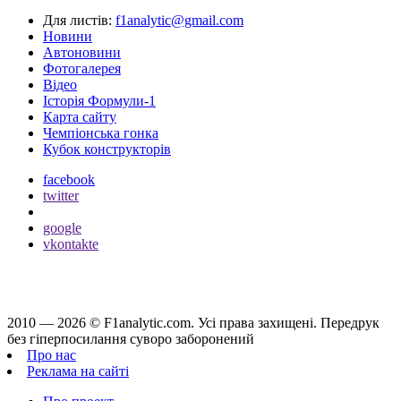
Для листів:
f1analytic@gmail.com
Новини
Автоновини
Фотогалерея
Відео
Історія Формули-1
Карта сайту
Чемпіонська гонка
Кубок конструкторів
facebook
twitter
google
vkontakte
2010 — 2026 ©
F1analytic.com.
Усi права захищенi. Передрук
без гіперпосилання суворо заборонений
Про нас
Реклама на сайті