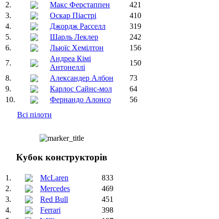
2.
Макс Ферстаппен
421
3.
Оскар Піастрі
410
4.
Джордж Расселл
319
5.
Шарль Леклер
242
6.
Льюїс Хемілтон
156
Андреа Кімі
7.
150
Антонеллі
8.
Александер Албон
73
9.
Карлос Сайнс-мол
64
10.
Фернандо Алонсо
56
Всі пілоти
Кубок конструкторів
1.
McLaren
833
2.
Mercedes
469
3.
Red Bull
451
4.
Ferrari
398