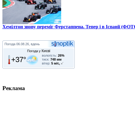
Хемілтон знову переміг Ферстаппена. Тепер і в Іспанії (ФОТ
Погода
06.08.26, вдень
Києві
Погода у
вологість:
26%
+37°
тиск:
748 мм
вітер:
5 м/с,
Реклама