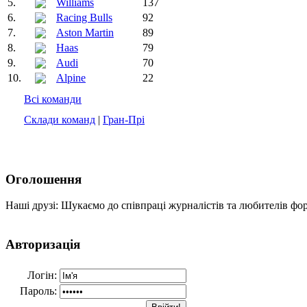
5.
Williams
137
6.
Racing Bulls
92
7.
Aston Martin
89
8.
Haas
79
9.
Audi
70
10.
Alpine
22
Всі команди
Склади команд
|
Гран-Прі
Оголошення
Наші друзі: Шукаємо до співпраці журналістів та любителів фо
Авторизація
Логін:
Пароль: