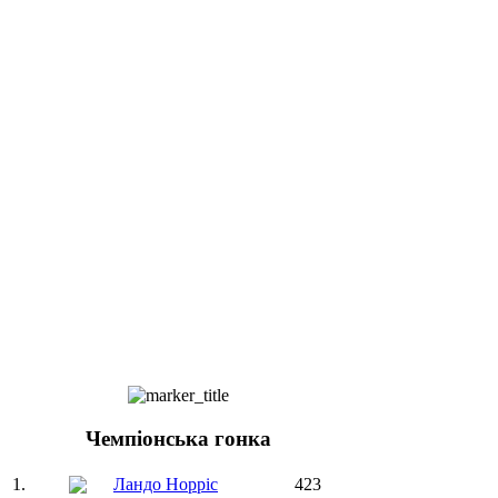
Чемпіонська гонка
1.
Ландо Норріс
423