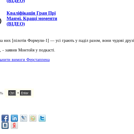
(ВІДЕО)
Кваліфікація Гран Прі
Маямі. Кращі моменти
(ВІДЕО)
 них [пілотів Формули-1] — усі грають у паділ разом, вони чудові друзі
 - заявив Монтойя у подкасті.
льнити вимоги Ферстаппена