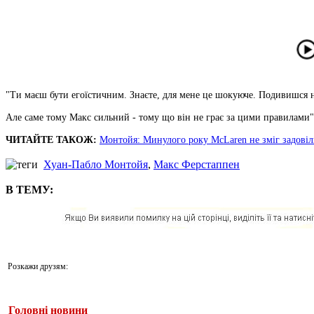
"Ти маєш бути егоїстичним. Знаєте, для мене це шокуюче. Подивишся на
Але саме тому Макс сильний - тому що він не грає за цими правилами",
ЧИТАЙТЕ ТАКОЖ:
Монтойя: Минулого року McLaren не зміг задові
Хуан-Пабло Монтойя
,
Макс Ферстаппен
В ТЕМУ:
Розкажи друзям:
Головні новини