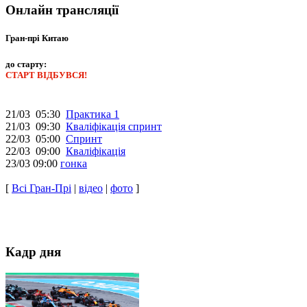
Онлайн трансляції
Гран-прі Китаю
до старту:
СТАРТ ВІДБУВСЯ!
21/03 05:30
Практика 1
21/03 09:30
Кваліфікація спринт
22/03 05:00
Спринт
22/03 09:00
Кваліфікація
23/03 09:00
гонка
[
Всі Гран-Прі
|
відео
|
фото
]
Кадр дня