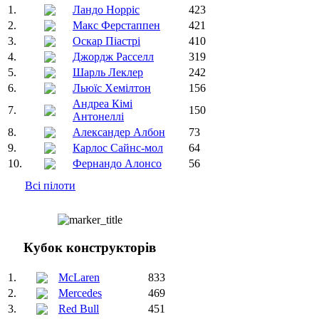
1.
Ландо Норріс
423
2.
Макс Ферстаппен
421
3.
Оскар Піастрі
410
4.
Джордж Расселл
319
5.
Шарль Леклер
242
6.
Льюїс Хемілтон
156
Андреа Кімі
7.
150
Антонеллі
8.
Александер Албон
73
9.
Карлос Сайнс-мол
64
10.
Фернандо Алонсо
56
Всі пілоти
Кубок конструкторів
1.
McLaren
833
2.
Mercedes
469
3.
Red Bull
451