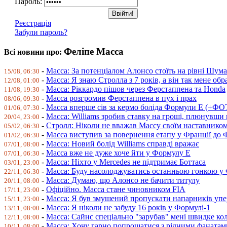
Пароль:
Реєстрація
Забули пароль?
Феліпе Масса
Всі новини про:
-
Масса: За потенціалом Алонсо стоїть на рівні Шум
15/08, 06:30
-
Масса: Я знаю Стролла з 7 років, а він так мене обр
12/08, 01:00
-
Масса: Ріккардо пішов через Ферстаппена та Honda
11/08, 19:30
-
Масса розгромив Ферстаппена в пух і прах
08/06, 09:30
-
Масса вперше сів за кермо боліда Формули Е (+Ф
01/06, 07:30
-
Масса: Williams зробив ставку на гроші, плюнувши 
20/04, 23:00
-
Стролл: Ніколи не вважав Массу своїм наставнико
05/02, 06:30
-
Масса виступив за повернення етапу у Франції до
01/02, 06:30
-
Масса: Новий болід Williams справді вражає
07/01, 08:00
-
Масса вже не дуже хоче йти у Формулу Е
07/01, 06:30
-
Масса: Ніхто у Mercedes не підтримає Боттаса
03/01, 23:00
-
Масса: Буду насолоджуватись останньою гонкою у 
22/11, 06:30
-
Масса: Думаю, що Алонсо не бачити титулу
20/11, 08:00
-
Офіційно. Масса стане чиновником FIA
17/11, 23:00
-
Масса: Я був змушений пропускати напарників упе
15/11, 23:00
-
Масса: Я ніколи не забуду 16 років у Формулі-1
13/11, 08:00
-
Масса: Сайнс спеціально "зарубав" мені швидке ко
12/11, 08:00
-
Масса: Хочу гарно попрощатися з рідними фанатам
10/11, 08:00