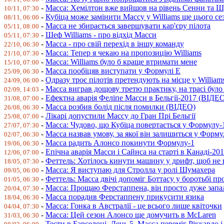
-
Масса: Хемілтон вже вийшов на рівень Сенни та 
10/11, 07:30
-
Кубіца може замінити Массу у Williams ще цього се
08/11, 06:00
-
Масса не збирається завершувати кар'єру пілота
05/11, 08:00
-
Шеф Williams - про відхід Масси
05/11, 07:30
-
Масса - про свій перехід в іншу команду
22/10, 06:30
-
Масса: Тепер я чекаю на пропозицію Williams
21/10, 07:30
-
Масса: Williams було б краще втримати мене
15/10, 07:00
-
Масса пообіцяв виступати у Формулі Е
25/09, 06:30
-
Одразу троє пілотів претендують на місце у William
24/09, 06:00
-
Масса виграв дощову третю практику, на трасі бул
02/09, 14:03
-
Ефектна аварія Феліпе Масси в Бельгії-2017 (ВІДЕ
31/08, 07:00
-
Масса розбив болід після помилки (ВІДЕО)
26/08, 06:30
-
Лікарі допустили Массу до Гран Прі Бельгії
25/08, 07:00
-
Масса: Чудово, що Кубіца повертається у Формулу-
27/07, 07:30
-
Масса назвав умову, за якої він залишиться у Форму
02/07, 06:30
-
Масса радить Алонсо покинути Формулу-1
19/06, 06:30
-
Епічна аварія Масси і Сайнса на старті в Канаді-20
12/06, 07:00
-
Феттель: Хотілось кинути машину у дрифт, щоб не
18/05, 07:30
-
Масса: Я виступаю для Стролла у ролі Шумахера
09/05, 06:00
-
Феттель: Масса двічі допоміг Боттасу у боротьбі пр
01/05, 06:30
-
Масса: Прощаю Ферстаппена, він просто дуже зап
20/04, 07:30
-
Масса порадив Ферстаппену прикусити язика
18/04, 06:30
-
Масса: Гонка в Австралії - це всього лише квіточки
04/04, 07:30
-
Масса: Цей сезон Алонсо ще домучить в McLaren
31/03, 06:30
-
Тести в Барселоні. День 5. Масса переміг Ріккардо 