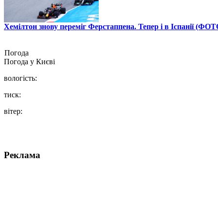
Хемілтон знову переміг Ферстаппена. Тепер і в Іспанії (ФОТ
Погода
Погода у
Києві
вологість:
тиск:
вітер:
Реклама