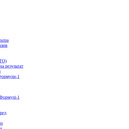
ахера
азив
ОТО)
на результат
м
 Формули-1
Формулі-1
ред
ло
и