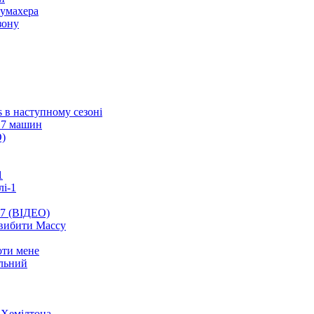
Шумахера
зону
s в наступному сезоні
о 7 машин
О)
1
лі-1
17 (ВІДЕО)
 вибити Массу
оти мене
альний
і Хемілтона