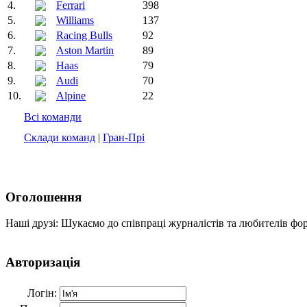
4.
Ferrari
398
5.
Williams
137
6.
Racing Bulls
92
7.
Aston Martin
89
8.
Haas
79
9.
Audi
70
10.
Alpine
22
Всі команди
Склади команд
|
Гран-Прі
Оголошення
Наші друзі: Шукаємо до співпраці журналістів та любителів фо
Авторизація
Логін: