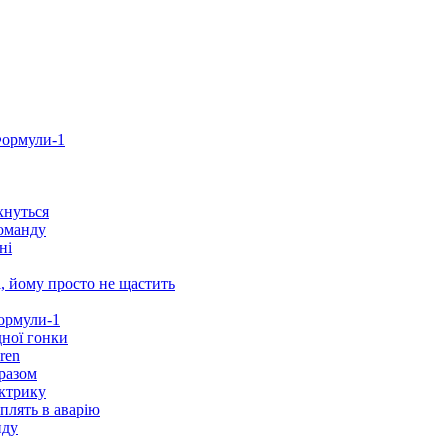
Формули-1
хнуться
команду
ні
і, йому просто не щастить
Формули-1
дної гонки
ren
разом
ектрику
плять в аварію
нду