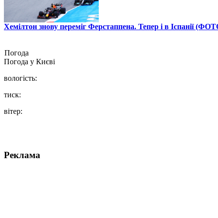
Хемілтон знову переміг Ферстаппена. Тепер і в Іспанії (ФОТ
Погода
Погода у
Києві
вологість:
тиск:
вітер:
Реклама