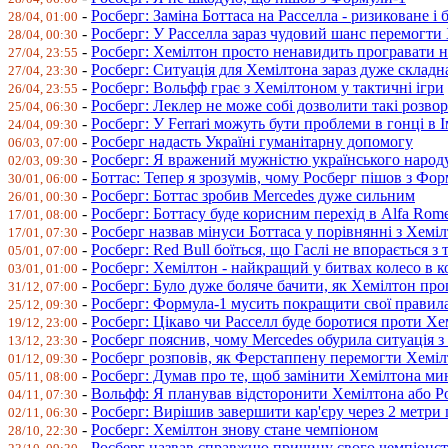
-
Росберг: Заміна Боттаса на Расселла - ризиковане і
28/04, 01:00
-
Росберг: У Расселла зараз чудовий шанс перемогти
28/04, 00:30
-
Росберг: Хемілтон просто ненавидить програвати 
27/04, 23:55
-
Росберг: Ситуація для Хемілтона зараз дуже складн
27/04, 23:30
-
Росберг: Вольфф грає з Хемілтоном у тактичні ігри
26/04, 23:55
-
Росберг: Леклер не може собі дозволити такі розво
25/04, 06:30
-
Росберг: У Ferrari можуть бути проблеми в гонці в І
24/04, 09:30
-
Росберг надасть Україні гуманітарну допомогу
06/03, 07:00
-
Росберг: Я вражений мужністю українського народ
02/03, 09:30
-
Боттас: Тепер я зрозумів, чому Росберг пішов з Фо
30/01, 06:00
-
Росберг: Боттас зробив Mercedes дуже сильним
26/01, 00:30
-
Росберг: Боттасу буде корисним перехід в Alfa Rom
17/01, 08:00
-
Росберг назвав мінуси Боттаса у порівнянні з Хемі
17/01, 07:30
-
Росберг: Red Bull боїться, що Гаслі не впорається з
05/01, 07:00
-
Росберг: Хемілтон - найкращий у битвах колесо в к
03/01, 01:00
-
Росберг: Було дуже боляче бачити, як Хемілтон про
31/12, 07:00
-
Росберг: Формула-1 мусить покращити свої правил
25/12, 09:30
-
Росберг: Цікаво чи Расселл буде боротися проти Хе
19/12, 23:00
-
Росберг пояснив, чому Mercedes обурила ситуація 
13/12, 23:30
-
Росберг розповів, як Ферстаппену перемогти Хемі
01/12, 09:30
-
Росберг: Думав про те, щоб замінити Хемілтона ми
05/11, 08:00
-
Вольфф: Я планував відсторонити Хемілтона або Р
04/11, 07:30
-
Росберг: Вирішив завершити кар'єру через 2 метри 
02/11, 06:30
-
Росберг: Хемілтон знову стане чемпіоном
28/10, 22:30
-
Росберг назвав справжню причину свого чемпіонст