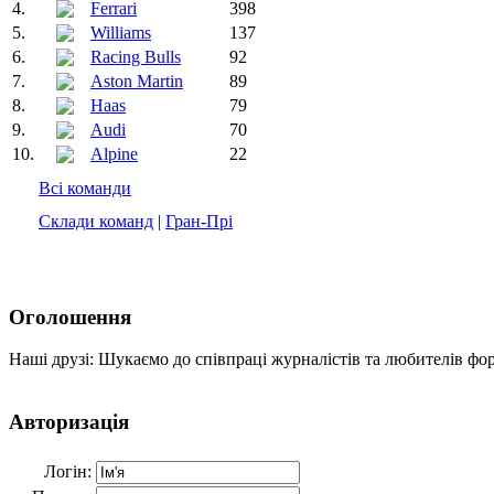
4.
Ferrari
398
5.
Williams
137
6.
Racing Bulls
92
7.
Aston Martin
89
8.
Haas
79
9.
Audi
70
10.
Alpine
22
Всі команди
Склади команд
|
Гран-Прі
Оголошення
Наші друзі: Шукаємо до співпраці журналістів та любителів фо
Авторизація
Логін: