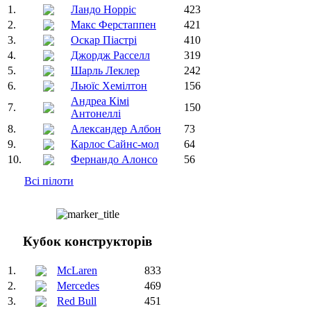
1.
Ландо Норріс
423
2.
Макс Ферстаппен
421
3.
Оскар Піастрі
410
4.
Джордж Расселл
319
5.
Шарль Леклер
242
6.
Льюїс Хемілтон
156
Андреа Кімі
7.
150
Антонеллі
8.
Александер Албон
73
9.
Карлос Сайнс-мол
64
10.
Фернандо Алонсо
56
Всі пілоти
Кубок конструкторів
1.
McLaren
833
2.
Mercedes
469
3.
Red Bull
451