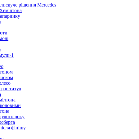
 блискуче рішення Mercedes
 Хемілтона
напарнику
а
роти
молі
у
рмули-1
eo
лтоном
 тиском
олесо
грає титул
а
мілтона
з коловими
лтона
нулого року
осберга
після фінішу
ва