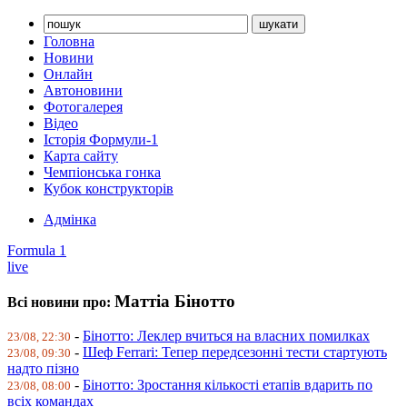
Головна
Новини
Онлайн
Автоновини
Фотогалерея
Відео
Історія Формули-1
Карта сайту
Чемпіонська гонка
Кубок конструкторів
Адмінка
Formula 1
live
Маттіа Бінотто
Всі новини про:
-
Бінотто: Леклер вчиться на власних помилках
23/08, 22:30
-
Шеф Ferrari: Тепер передсезонні тести стартують
23/08, 09:30
надто пізно
-
Бінотто: Зростання кількості етапів вдарить по
23/08, 08:00
всіх командах