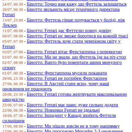
-
Бінотто: Точно вам кажу, що Феттель залишиться
24/07, 06:30
-
Бінотто звільнить місце технічного директора
20/07, 06:30
Ferrari
-
Бінотто: Феттель гірше почувається у боліді, ніж
13/07, 23:00
Леклер
-
Бінотто: Ferrari дає Феттелю повну довіру
11/07, 06:00
-
Бінотто: Ferrari не зможе боротися на кожній трасі
06/07, 08:00
-
Бінотто: Феттель хоче стати чемпіоном світу у
05/07, 07:30
Ferrari
-
Бінотто: Ferrari вітає Ферстаппена з перемогою
03/07, 07:00
-
Бінотто: Ми не знали, що Феттель їде на піт-стоп
03/07, 00:30
-
Бінотто: Варто було повертати шини минулого
02/07, 08:00
сезону
-
Бінотто: Ферстаппена мусили покарати
01/07, 00:30
-
Бінотто: Ferrari не потрібен Ферстаппен
29/06, 23:30
-
Бінотто: В Австрії стане ясно, чому наші
27/06, 06:30
оновлення не працюють
-
Бінотто: Ferrari готова жертвувати максимальною
26/06, 23:30
швидкістю
-
Бінотто: Ferrari має шанс дуже сильно додати
25/06, 07:00
-
Бінотто: Новинки Ferrari не ідеальні
22/06, 06:30
-
Бінотто: Інцидент у Канаді зробить Феттеля
18/06, 07:30
сильнішим
-
Бінотто: Ми пішли зовсім не в тому напрямку
17/06, 08:00
-
Бінотто: Ми програємо Mercedes 2-3 оновлення
17/06, 00:30