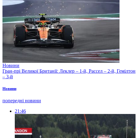
Новини
Гран-прі Великої Британії: Леклер – 1-й, Рассел – 2-й, Гемілтон
– 3-й
Новини
попередні новини
21:46