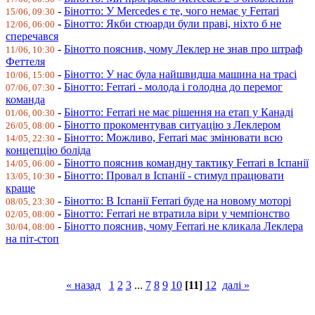
-
Бінотто: У Mercedes є те, чого немає у Ferrari
15/06, 09:30
-
Бінотто: Якби стюарди були праві, ніхто б не
12/06, 06:00
сперечався
-
Бінотто пояснив, чому Леклер не знав про штраф
11/06, 10:30
Феттеля
-
Бінотто: У нас була найшвидша машина на трасі
10/06, 15:00
-
Бінотто: Ferrari - молода і голодна до перемог
07/06, 07:30
команда
-
Бінотто: Ferrari не має рішення на етап у Канаді
01/06, 00:30
-
Бінотто прокоментував ситуацію з Леклером
26/05, 08:00
-
Бінотто: Можливо, Ferrari має змінювати всю
14/05, 22:30
концепцію боліда
-
Бінотто пояснив командну тактику Ferrari в Іспанії
14/05, 06:00
-
Бінотто: Провал в Іспанії - стимул працювати
13/05, 10:30
краще
-
Бінотто: В Іспанії Ferrari буде на новому моторі
08/05, 23:30
-
Бінотто: Ferrari не втратила віри у чемпіонство
02/05, 08:00
-
Бінотто пояснив, чому Ferrari не кликала Леклера
30/04, 08:00
на піт-стоп
« назад
1
2
3
...
7
8
9
10
[11]
12
далі »