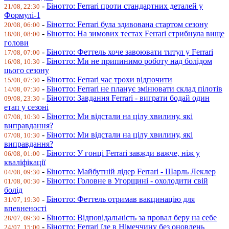
-
Бінотто: Ferrari проти стандартних деталей у
21/08, 22:30
Формулі-1
-
Бінотто: Ferrari була здивована стартом сезону
20/08, 06:00
-
Бінотто: На зимових тестах Ferrari стрибнула вище
18/08, 08:00
голови
-
Бінотто: Феттель хоче завоювати титул у Ferrari
17/08, 07:00
-
Бінотто: Ми не припинимо роботу над болідом
16/08, 10:30
цього сезону
-
Бінотто: Ferrari час трохи відпочити
15/08, 07:30
-
Бінотто: Ferrari не планує змінювати склад пілотів
14/08, 07:30
-
Бінотто: Завдання Ferrari - виграти бодай один
09/08, 23:30
етап у сезоні
-
Бінотто: Ми відстали на цілу хвилину, які
07/08, 10:30
виправдання?
-
Бінотто: Ми відстали на цілу хвилину, які
07/08, 10:30
виправдання?
-
Бінотто: У гонці Ferrari завжди важче, ніж у
06/08, 01:00
кваліфікації
-
Бінотто: Майбутній лідер Ferrari - Шарль Леклер
04/08, 09:30
-
Бінотто: Головне в Угорщині - охолодити свій
01/08, 00:30
болід
-
Бінотто: Феттель отримав вакцинацію для
31/07, 19:30
впевненості
-
Бінотто: Відповідальність за провал беру на себе
28/07, 09:30
-
Бінотто: Ferrari їде в Німеччину без оновлень
24/07, 15:00