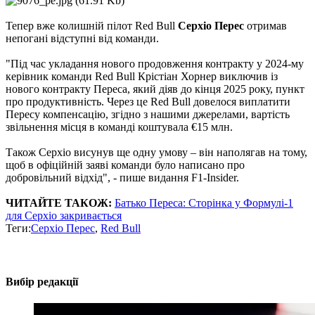
Тепер вже колишній пілот Red Bull
Серхіо Перес
отримав
непогані відступні від команди.
"Під час укладання нового продовження контракту у 2024-му
керівник команди Red Bull Крістіан Хорнер виключив із
нового контракту Переса, який діяв до кінця 2025 року, пункт
про продуктивність. Через це Red Bull довелося виплатити
Пересу компенсацію, згідно з нашими джерелами, вартість
звільнення місця в команді коштувала €15 млн.
Також Серхіо висунув ще одну умову – він наполягав на тому,
щоб в офіційній заяві команди було написано про
добровільний відхід", - пише видання F1-Insider.
ЧИТАЙТЕ ТАКОЖ:
Батько Переса: Сторінка у Формулі-1
для Серхіо закривається
Теги:
Серхіо Перес
,
Red Bull
Вибір редакції