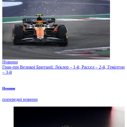
Новини
Гран-прі Великої Британії: Леклер – 1-й, Рассел – 2-й, Гемілтон
– 3-й
Новини
попередні новини