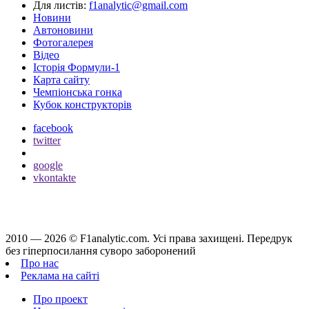
Для листів:
f1analytic@gmail.com
Новини
Автоновини
Фотогалерея
Відео
Історія Формули-1
Карта сайту
Чемпіонська гонка
Кубок конструкторів
facebook
twitter
google
vkontakte
2010 — 2026 ©
F1analytic.com.
Усi права захищенi. Передрук
без гіперпосилання суворо заборонений
Про нас
Реклама на сайті
Про проект