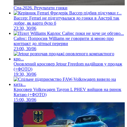
Спа-2026. Результати гонки
Вассер: Ferrari не підготувалася до гонки в Австрії так
добре, як варто було б
23:30, 30/06
Сайнс: Попросив Williams не говорити зі мною про
контракт до літньої перерви
23:00, 30/06
Оновлений кросовер Jetour Freedom надійшов у продаж
(+ФОТО)
19:30, 30/06
Кросовер Volkswagen Tayron L PHEV вийшов на ринок
Китаю (+ФОТО)
15:00, 30/06