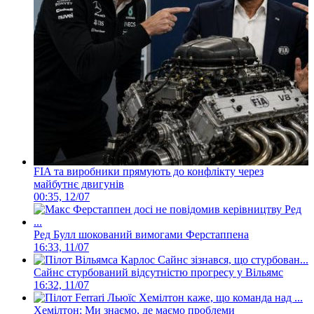
FIA та виробники прямують до конфлікту через
майбутнє двигунів
00:35, 12/07
Ред Булл шокований вимогами Ферстаппена
16:33, 11/07
Сайнс стурбований відсутністю прогресу у Вільямс
16:32, 11/07
Хемілтон: Ми знаємо, де маємо проблеми