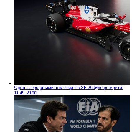
Один з аеродинамічних секретів SF-26 було розкрито!
11:49, 21/07