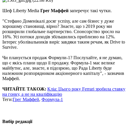
Шеф Liberty Media
Грег Маффей
заперечує такі чутки.
"Стефано Доменікалі досяг успіху, але сам бізнес у дуже
хорошому становищі, вірно? Знаєте, що з 2019 року ми
розширили глобальне партнерство. Спонсорство зросло на
16%. Усі потоки доходів збільшились приблизно на 12%.
Інтерес уболівальників виріс завдяки таким речам, як Drive to
Survive.
Чи планується продаж Формули-1? Послухайте, я не думаю,
що є якісь плани щодо її продажу. Формула-1 має велике
майбутнє, але, знаєте, я підозрюю, що Рада Liberty буде
належним розпорядником акціонерного капіталу", - зазначив
Маффей.
ЧИТАЙТЕ ТАКОЖ:
Кліа: Цього року Ferrari зробила ставку
на гонку, а не на кваліфікацію
Теги:
Грег Маффей
,
Формула-1
Вибір редакції