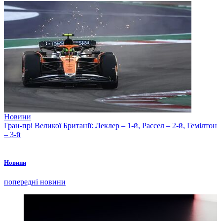
Новини
Гран-прі Великої Британії: Леклер – 1-й, Рассел – 2-й, Гемілтон
– 3-й
Новини
попередні новини