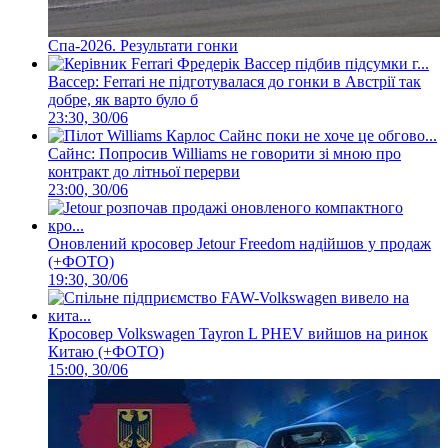
Спа-2026. Результати гонки
Вассер: Ferrari не підготувалася до гонки в Австрії так
добре, як варто було б
23:30, 30/06
Сайнс: Попросив Williams не говорити зі мною про
контракт до літньої перерви
23:00, 30/06
Оновлений кросовер Jetour Freedom надійшов у продаж
(+ФОТО)
19:30, 30/06
Кросовер Volkswagen Tayron L PHEV вийшов на ринок
Китаю (+ФОТО)
15:00, 30/06