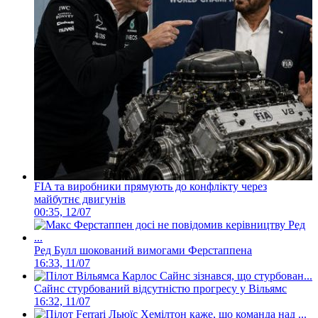
FIA та виробники прямують до конфлікту через
майбутнє двигунів
00:35, 12/07
Ред Булл шокований вимогами Ферстаппена
16:33, 11/07
Сайнс стурбований відсутністю прогресу у Вільямс
16:32, 11/07