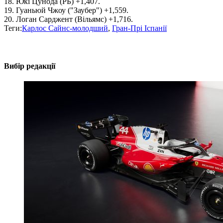
18. Юкі Цунода (РБ) +1,407.
19. Гуаньюй Чжоу ("Заубер") +1,559.
20. Логан Сарджент (Вільямс) +1,716.
Теги:
Карлос Сайнс-молодший
,
Гран-Прі Іспанії
Вибір редакції