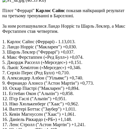
Пілот "Феррарі"
Карлос Сайнс
показав найкращий результат
на третьому тренуванні в Барселоні.
За ним розташувалися Ландо Норріс та Шарль Леклер, а Макс
Ферстаппен став четвертим.
1. Карлос Сайнс (Феррарі) - 1.13,013.
2. Ландо Норріс ("Макларен") +0,030.
3. Шарль Леклер ("Феррарі") +0,037.
4. Макс Ферстаппен («Ред Булл») +0,074.
5. Джордж Расселл («Мерседес») +0,151.
6. Льюїс Хемілтон («Мерседес») +0,346.
7. Серхіо Перес (Ред Булл) +0,710.
8. Александер Албон ("Уільямс") +0,740.
9. Фернандо Алонсо ("Астон Мартін") +0,773.
10. Оскар Піастрі ("Макларен") +0,894.
11. Естебан Окон ("Альпін") +0,858.
12. П'єр Гаслі ("Альпін") +0,951.
13. Ніко Хюлькенберг ("Хаас") +0,962.
14. Валттері Боттас ("Заубер") +1,011.
15. Кевін Магнуссен ("Хаас") +1,061.
16. Даніель Ріккардо («РБ») +1,148.
17. Ленс Стролл ("Астон Мартін") +1,241.