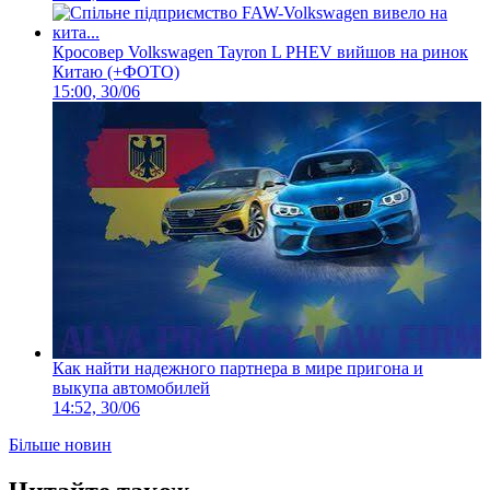
Кросовер Volkswagen Tayron L PHEV вийшов на ринок
Китаю (+ФОТО)
15:00, 30/06
Как найти надежного партнера в мире пригона и
выкупа автомобилей
14:52, 30/06
Більше новин