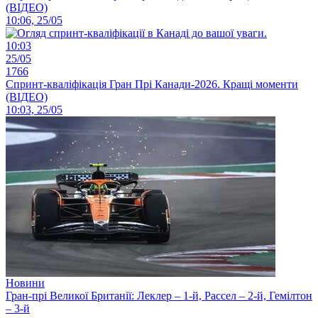
(ВІДЕО)
10:06, 25/05
10:03
25/05
1766
Спринт-кваліфікація Гран Прі Канади-2026. Кращі моменти
(ВІДЕО)
10:03, 25/05
Новини
Гран-прі Великої Британії: Леклер – 1-й, Рассел – 2-й, Гемілтон
– 3-й