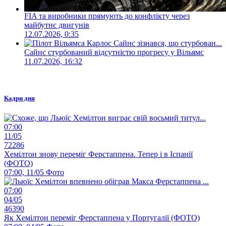
FIA та виробники прямують до конфлікту через
майбутнє двигунів
12.07.2026, 0:35
Сайнс стурбований відсутністю прогресу у Вільямс
11.07.2026, 16:32
Кадри дня
07:00
11/05
72286
Хемілтон знову переміг Ферстаппена. Тепер і в Іспанії
(ФОТО)
07:00, 11/05
Фото
07:00
04/05
46390
Як Хемілтон переміг Ферстаппена у Португалії (ФОТО)