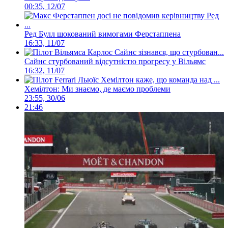
00:35, 12/07
Ред Булл шокований вимогами Ферстаппена
16:33, 11/07
Сайнс стурбований відсутністю прогресу у Вільямс
16:32, 11/07
Хемілтон: Ми знаємо, де маємо проблеми
23:55, 30/06
21:46