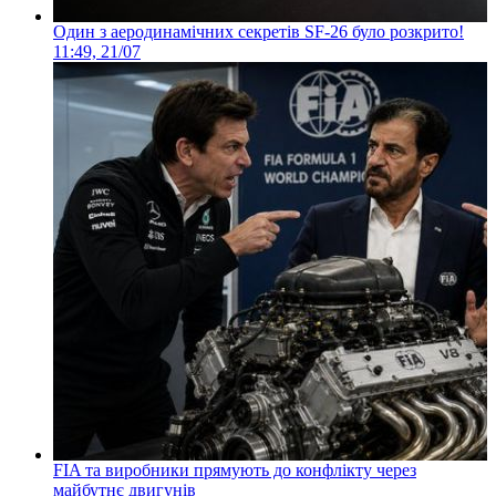
Один з аеродинамічних секретів SF-26 було розкрито!
11:49, 21/07
FIA та виробники прямують до конфлікту через
майбутнє двигунів