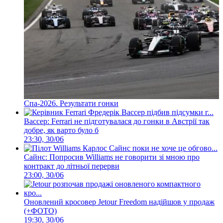
Спа-2026. Результати гонки
Вассер: Ferrari не підготувалася до гонки в Австрії так
добре, як варто було б
23:30, 30/06
Сайнс: Попросив Williams не говорити зі мною про
контракт до літньої перерви
23:00, 30/06
Оновлений кросовер Jetour Freedom надійшов у продаж
(+ФОТО)
19:30, 30/06