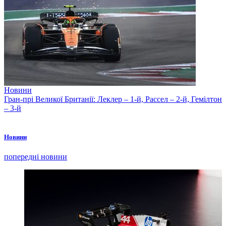
Новини
Гран-прі Великої Британії: Леклер – 1-й, Рассел – 2-й, Гемілтон
– 3-й
Новини
попередні новини