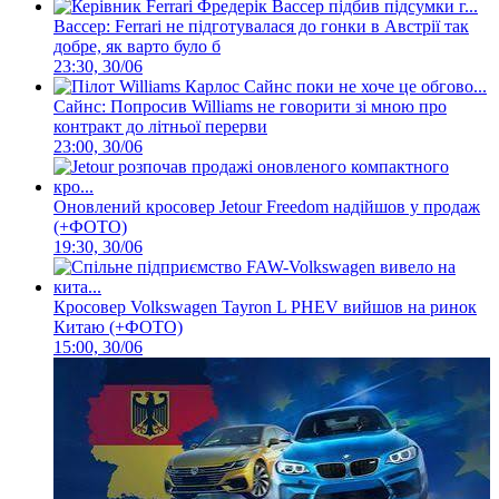
Вассер: Ferrari не підготувалася до гонки в Австрії так
добре, як варто було б
23:30, 30/06
Сайнс: Попросив Williams не говорити зі мною про
контракт до літньої перерви
23:00, 30/06
Оновлений кросовер Jetour Freedom надійшов у продаж
(+ФОТО)
19:30, 30/06
Кросовер Volkswagen Tayron L PHEV вийшов на ринок
Китаю (+ФОТО)
15:00, 30/06