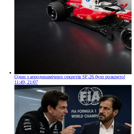
Один з аеродинамічних секретів SF-26 було розкрито!
11:49, 21/07