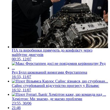
FIA та виробники прямують до конфлікту через
майбутнє двигунів
00:35, 12/07
Ред Булл шокований вимогами Ферстаппена
16:33, 11/07
Сайнс стурбований відсутністю прогресу у Вільямс
16:32, 11/07
Хемілтон: Ми знаємо, де маємо проблеми
23:55, 30/06
21:46