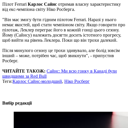
Пілот Ferrari
Карлос Сайнс
отримав власну характеристику
від екс-чемпіона світу Ніко Росберга.
"Він має змогу бути гідним пілотом Ferrari. Наразі у нього
немає якостей, щоб стати чемпіоном світу. Якщо говорити про
пілотаж, Леклер переграє його в кожній гонці цього сезону.
Йому (Сайнсу) належить досягти досить істотного прогресу,
щоб вийти на рівень Леклера. Поки що він трохи далекий.
Після минулого сезону це трохи здивувало, але болід зовсім
інший – може, потрібен час, щоб звикнути", - припустив
Росберг.
ЧИТАЙТЕ ТАКОЖ:
Сайнс: Ми всю гонку в Канаді були
швидшими за Red Bull
Теги:
Карлос Сайнс-молодший
,
Ніко Росберг
Вибір редакції