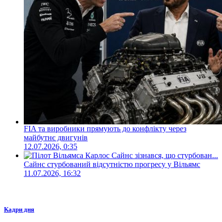
FIA та виробники прямують до конфлікту через
майбутнє двигунів
12.07.2026, 0:35
Сайнс стурбований відсутністю прогресу у Вільямс
11.07.2026, 16:32
Кадри дня