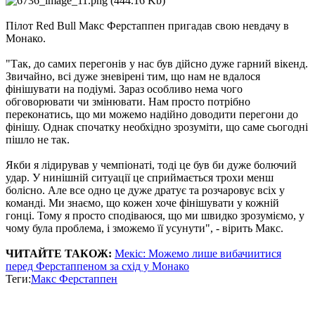
Пілот Red Bull Макс Ферстаппен пригадав свою невдачу в
Монако.
"Так, до самих перегонів у нас був дійсно дуже гарний вікенд.
Звичайно, всі дуже зневірені тим, що нам не вдалося
фінішувати на подіумі. Зараз особливо нема чого
обговорювати чи змінювати. Нам просто потрібно
переконатись, що ми можемо надійно доводити перегони до
фінішу. Однак спочатку необхідно зрозуміти, що саме сьогодні
пішло не так.
Якби я лідирував у чемпіонаті, тоді це був би дуже болючий
удар. У нинішній ситуації це сприймається трохи менш
болісно. Але все одно це дуже дратує та розчаровує всіх у
команді. Ми знаємо, що кожен хоче фінішувати у кожній
гонці. Тому я просто сподіваюся, що ми швидко зрозуміємо, у
чому була проблема, і зможемо її усунути", - вірить Макс.
ЧИТАЙТЕ ТАКОЖ:
Мекіс: Можемо лише вибачиитися
перед Ферстаппеном за схід у Монако
Теги:
Макс Ферстаппен