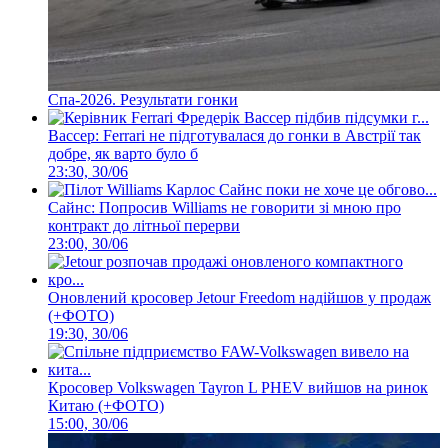
Спа-2026. Результати гонки
Вассер: Ferrari не підготувалася до гонки в Австрії так
добре, як варто було б
23:30, 30/06
Сайнс: Попросив Williams не говорити зі мною про
контракт до літньої перерви
23:00, 30/06
Оновлений кросовер Jetour Freedom надійшов у продаж
(+ФОТО)
19:30, 30/06
Кросовер Volkswagen Tayron L PHEV вийшов на ринок
Китаю (+ФОТО)
15:00, 30/06