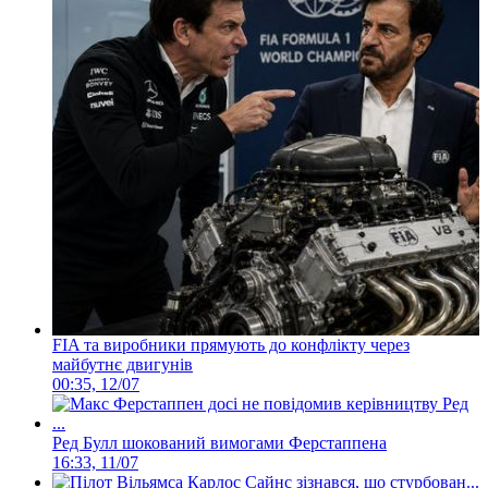
FIA та виробники прямують до конфлікту через
майбутнє двигунів
00:35, 12/07
Ред Булл шокований вимогами Ферстаппена
16:33, 11/07