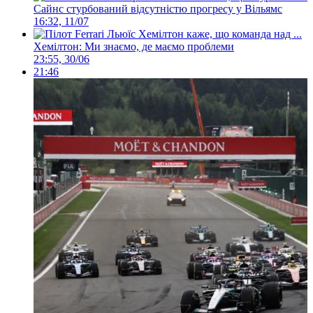
Сайнс стурбований відсутністю прогресу у Вільямс
16:32, 11/07
Хемілтон: Ми знаємо, де маємо проблеми
23:55, 30/06
21:46