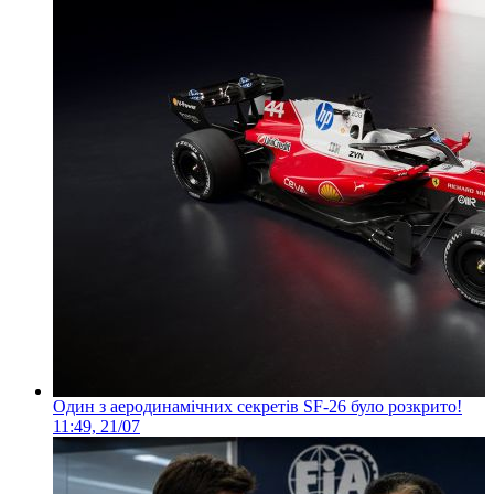
Один з аеродинамічних секретів SF-26 було розкрито!
11:49, 21/07