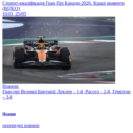
Спринт-кваліфікація Гран Прі Канади-2026. Кращі моменти
(ВІДЕО)
10:03, 25/05
Новини
Гран-прі Великої Британії: Леклер – 1-й, Рассел – 2-й, Гемілтон
– 3-й
Новини
попередні новини