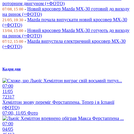
роторним двигуном (+ФОТО)
-
Новий кросовер Mazda MX-30 готовий до виходу
07/08, 15:00
на ринок (+ФОТО)
-
Mazda почала випускати новий кросовер MX-30
21/05, 19:30
(+ФОТО)
-
Новий кросовер Mazda MX-30 готують до виходу
13/04, 15:00
на ринок (+ФОТО)
-
Mazda випустила електричний кросовер MX-30
07/12, 15:00
(+ФОТО)
Кадри дня
07:00
11/05
72317
Хемілтон знову переміг Ферстаппена. Тепер і в Іспанії
(ФОТО)
07:00, 11/05
Фото
07:00
04/05