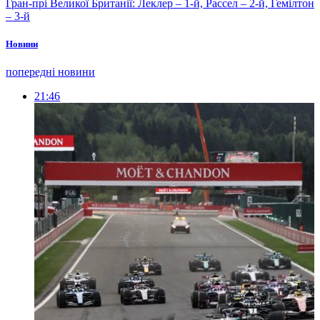
Гран-прі Великої Британії: Леклер – 1-й, Рассел – 2-й, Гемілтон
– 3-й
Новини
попередні новини
21:46