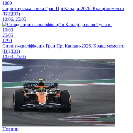
1880
Спринтерська гонка Гран Прі Канади-2026. Кращі моменти
(ВІДЕО)
10:06, 25/05
10:03
25/05
1790
Спринт-кваліфікація Гран Прі Канади-2026. Кращі моменти
(ВІДЕО)
10:03, 25/05
Новини