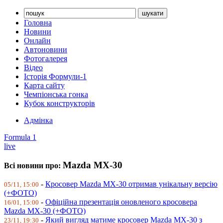
Головна
Новини
Онлайн
Автоновини
Фотогалерея
Відео
Історія Формули-1
Карта сайту
Чемпіонська гонка
Кубок конструкторів
Адмінка
Formula 1
live
Mazda MX-30
Всі новини про:
-
Кросовер Mazda MX-30 отримав унікальну версію
05/11, 15:00
(+ФОТО)
-
Офіційна презентація оновленого кросовера
16/01, 15:00
Mazda MX-30 (+ФОТО)
-
Який вигляд матиме кросовер Mazda MX-30 з
23/11, 19:30