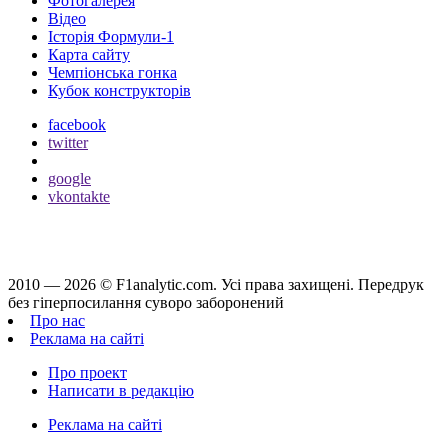
Фотогалерея
Відео
Історія Формули-1
Карта сайту
Чемпіонська гонка
Кубок конструкторів
facebook
twitter
google
vkontakte
2010 — 2026 ©
F1analytic.com.
Усi права захищенi. Передрук
без гіперпосилання суворо заборонений
Про нас
Реклама на сайті
Про проект
Написати в редакцію
Реклама на сайті