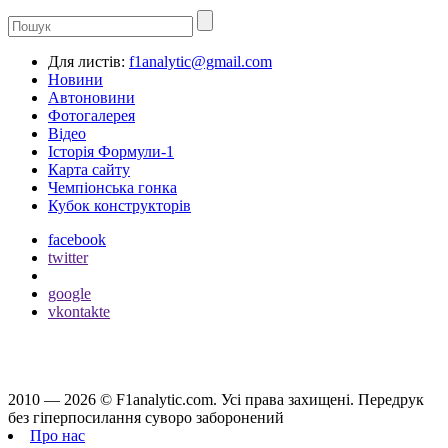
Для листів:
f1analytic@gmail.com
Новини
Автоновини
Фотогалерея
Відео
Історія Формули-1
Карта сайту
Чемпіонська гонка
Кубок конструкторів
facebook
twitter
google
vkontakte
2010 — 2026 ©
F1analytic.com.
Усi права захищенi. Передрук
без гіперпосилання суворо заборонений
Про нас