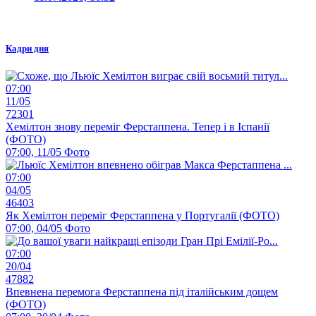
Кадри дня
07:00
11/05
72301
Хемілтон знову переміг Ферстаппена. Тепер і в Іспанії
(ФОТО)
07:00, 11/05
Фото
07:00
04/05
46403
Як Хемілтон переміг Ферстаппена у Португалії (ФОТО)
07:00, 04/05
Фото
07:00
20/04
47882
Впевнена перемога Ферстаппена під італійським дощем
(ФОТО)