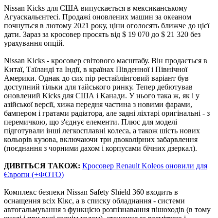
Nissan Kicks для США випускається в мексиканському
Агуаскальєнтесі. Продажі оновлених машин за океаном
почнуться в лютому 2021 року, ціни оголосять ближче до цієї
дати. Зараз за кросовер просять від $ 19 070 до $ 21 320 без
урахування опцій.
Nissan Kicks - кросовер світового масштабу. Він продається в
Китаї, Таїланді та Індії, в країнах Південної і Північної
Америки. Однак до сих пір рестайлінговий варіант був
доступний тільки для тайського ринку. Тепер дебютував
оновлений Kicks для США і Канади. У нього така ж, як і у
азійської версії, хижа передня частина з новими фарами,
бампером і гратами радіатора, але задні ліхтарі оригінальні - з
перемичкою, що з'єднує елементи. Плюс для моделі
підготували інші легкосплавні колеса, а також шість нових
кольорів кузова, включаючи три двоколірних забарвлення
(поєднання з чорними дахом і корпусами бічних дзеркал).
ДИВІТЬСЯ ТАКОЖ:
Кросовер Renault Koleos оновили для
Європи (+ФОТО)
Комплекс безпеки Nissan Safety Shield 360 входить в
оснащення всіх Кікс, а в списку обладнання - системи
автогальмування з функцією розпізнавання пішоходів (в тому