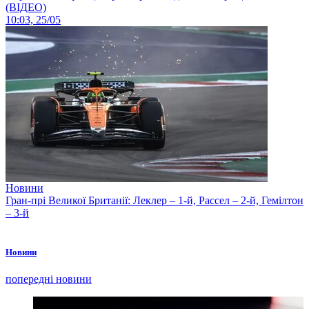
(ВІДЕО)
10:03, 25/05
Новини
Гран-прі Великої Британії: Леклер – 1-й, Рассел – 2-й, Гемілтон
– 3-й
Новини
попередні новини