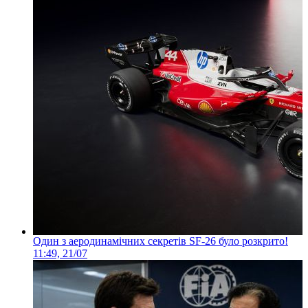
Один з аеродинамічних секретів SF-26 було розкрито!
11:49, 21/07