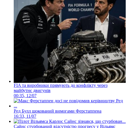
FIA та виробники прямують до конфлікту через
майбутнє двигунів
00:35, 12/07
Ред Булл шокований вимогами Ферстаппена
16:33, 11/07
Сайнс стурбований відсутністю прогресу у Вільямс