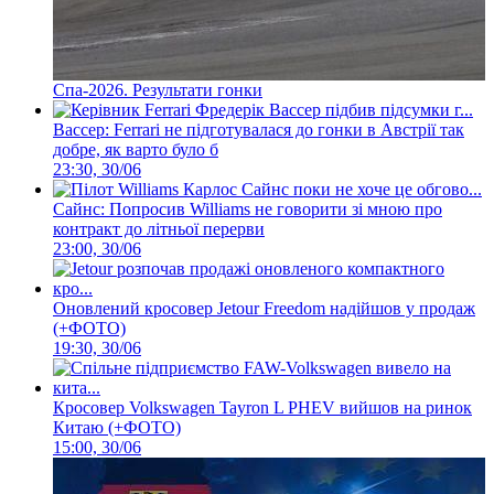
Спа-2026. Результати гонки
Вассер: Ferrari не підготувалася до гонки в Австрії так
добре, як варто було б
23:30, 30/06
Сайнс: Попросив Williams не говорити зі мною про
контракт до літньої перерви
23:00, 30/06
Оновлений кросовер Jetour Freedom надійшов у продаж
(+ФОТО)
19:30, 30/06
Кросовер Volkswagen Tayron L PHEV вийшов на ринок
Китаю (+ФОТО)
15:00, 30/06