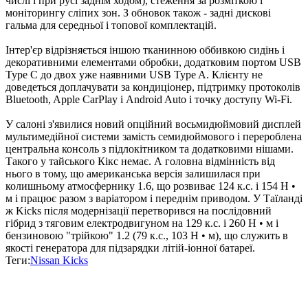
числі і при русі заднім ходом), стеження за розміткою і
моніторингу сліпих зон. З обновок також - задні дискові
гальма для середньої і топової комплектацій.
Інтер'єр відрізняється іншою тканинною оббивкою сидінь і
декоративними елементами обробки, додатковим портом USB
Type C до двох уже наявними USB Type A. Клієнту не
доведеться доплачувати за кондиціонер, підтримку протоколів
Bluetooth, Apple CarPlay і Android Auto і точку доступу Wi-Fi.
У салоні з'явилися новий опційний восьмидюймовий дисплей
мультимедійної системи замість семидюймового і перероблена
центральна консоль з підлокітником та додатковими нішами.
Такого у тайського Кікс немає. А головна відмінність від
нього в тому, що американська версія залишилася при
колишньому атмосфернику 1.6, що розвиває 124 к.с. і 154 Н •
м і працює разом з варіатором і переднім приводом. У Таїланді
ж Kicks після модернізації перетворився на послідовний
гібрид з тяговим електродвигуном на 129 к.с. і 260 Н • м і
бензиновою "трійкою" 1.2 (79 к.с., 103 Н • м), що служить в
якості генератора для підзарядки літій-іонної батареї.
Теги:
Nissan Kicks