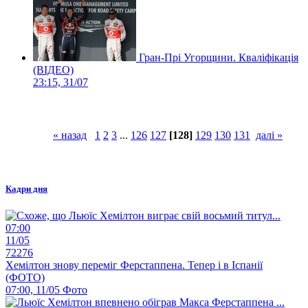
Гран-Прі Угорщини. Кваліфікація
(ВІДЕО)
23:15, 31/07
« назад
1
2
3
...
126
127
[128]
129
130
131
далі »
Кадри дня
07:00
11/05
72276
Хемілтон знову переміг Ферстаппена. Тепер і в Іспанії
(ФОТО)
07:00, 11/05
Фото