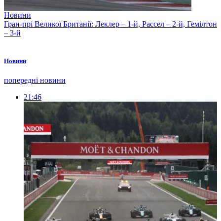
Новини
Гран-прі Великої Британії: Леклер – 1-й, Рассел – 2-й, Гемілтон
– 3-й
Новини
попередні новини
21:46