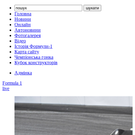
Головна
Новини
Онлайн
Автоновини
Фотогалерея
Відео
Історія Формули-1
Карта сайту
Чемпіонська гонка
Кубок конструкторів
Адмінка
Formula 1
live