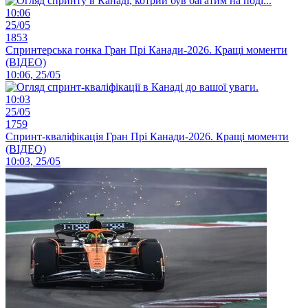
10:06
25/05
1853
Спринтерська гонка Гран Прі Канади-2026. Кращі моменти
(ВІДЕО)
10:06, 25/05
10:03
25/05
1759
Спринт-кваліфікація Гран Прі Канади-2026. Кращі моменти
(ВІДЕО)
10:03, 25/05