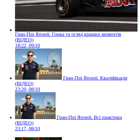
Гран-Прі Японії. Гонка та огляд кращих моментів
(ВІДЕО)
18:22, 09/10
Гран-Прі Японії. Кваліфікація
(ВІДЕО)
23:20, 08/10
Гран-Прі Японії. Всі практики
(ВІДЕО)
23:17, 08/10