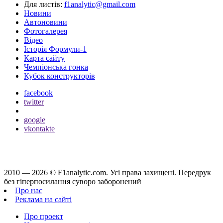
Для листів:
f1analytic@gmail.com
Новини
Автоновини
Фотогалерея
Відео
Історія Формули-1
Карта сайту
Чемпіонська гонка
Кубок конструкторів
facebook
twitter
google
vkontakte
2010 — 2026 ©
F1analytic.com.
Усi права захищенi. Передрук
без гіперпосилання суворо заборонений
Про нас
Реклама на сайті
Про проект