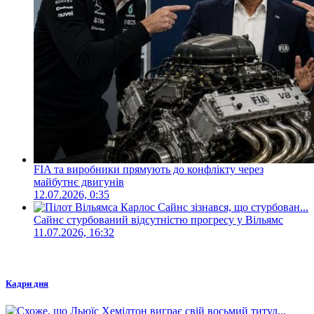
FIA та виробники прямують до конфлікту через
майбутнє двигунів
12.07.2026, 0:35
Сайнс стурбований відсутністю прогресу у Вільямс
11.07.2026, 16:32
Кадри дня