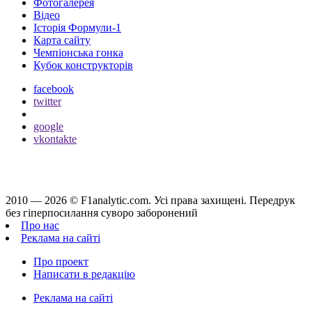
Фотогалерея
Відео
Історія Формули-1
Карта сайту
Чемпіонська гонка
Кубок конструкторів
facebook
twitter
google
vkontakte
2010 — 2026 ©
F1analytic.com.
Усi права захищенi. Передрук
без гіперпосилання суворо заборонений
Про нас
Реклама на сайті
Про проект
Написати в редакцію
Реклама на сайті