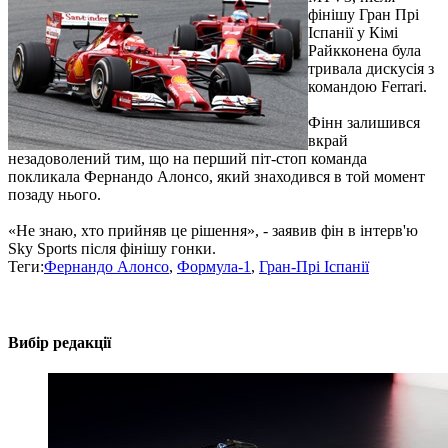
фінішу Гран Прі
Іспанії у Кімі
Райкконена була
тривала дискусія з
командою Ferrari.
Фінн залишився
вкрай
незадоволений тим, що на перший піт-стоп команда
покликала Фернандо Алонсо, який знаходився в той момент
позаду нього.
«Не знаю, хто прийняв це рішення», - заявив фін в інтерв'ю
Sky Sports після фінішу гонки.
Теги:
Фернандо Алонсо
,
Формула-1
,
Гран-Прі Іспанії
Вибір редакції