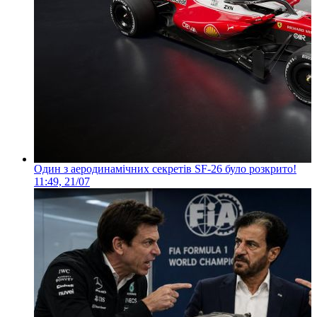
Один з аеродинамічних секретів SF-26 було розкрито!
11:49, 21/07