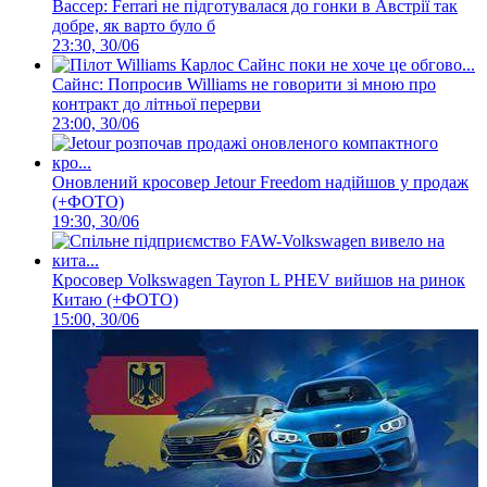
Вассер: Ferrari не підготувалася до гонки в Австрії так
добре, як варто було б
23:30, 30/06
Сайнс: Попросив Williams не говорити зі мною про
контракт до літньої перерви
23:00, 30/06
Оновлений кросовер Jetour Freedom надійшов у продаж
(+ФОТО)
19:30, 30/06
Кросовер Volkswagen Tayron L PHEV вийшов на ринок
Китаю (+ФОТО)
15:00, 30/06