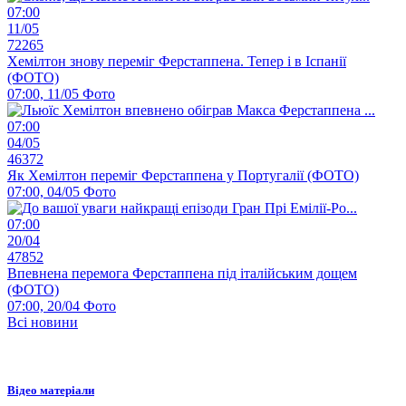
07:00
11/05
72265
Хемілтон знову переміг Ферстаппена. Тепер і в Іспанії
(ФОТО)
07:00, 11/05
Фото
07:00
04/05
46372
Як Хемілтон переміг Ферстаппена у Португалії (ФОТО)
07:00, 04/05
Фото
07:00
20/04
47852
Впевнена перемога Ферстаппена під італійським дощем
(ФОТО)
07:00, 20/04
Фото
Всі новини
Відео матеріали