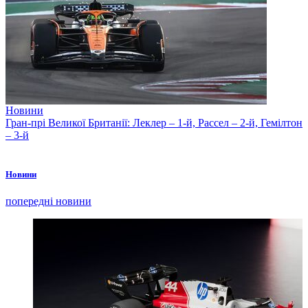
Новини
Гран-прі Великої Британії: Леклер – 1-й, Рассел – 2-й, Гемілтон
– 3-й
Новини
попередні новини