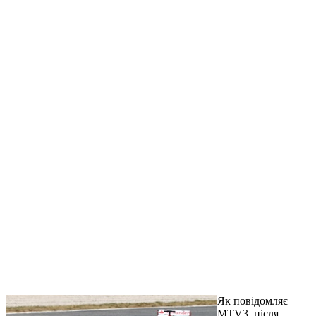
Як повідомляє
MTV3, після