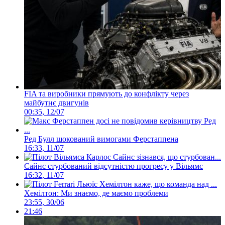
FIA та виробники прямують до конфлікту через
майбутнє двигунів
00:35, 12/07
Ред Булл шокований вимогами Ферстаппена
16:33, 11/07
Сайнс стурбований відсутністю прогресу у Вільямс
16:32, 11/07
Хемілтон: Ми знаємо, де маємо проблеми
23:55, 30/06
21:46