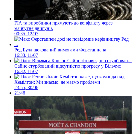
FIA та виробники прямують до конфлікту через
майбутнє двигунів
00:35, 12/07
Ред Булл шокований вимогами Ферстаппена
16:33, 11/07
Сайнс стурбований відсутністю прогресу у Вільямс
16:32, 11/07
Хемілтон: Ми знаємо, де маємо проблеми
23:55, 30/06
21:46