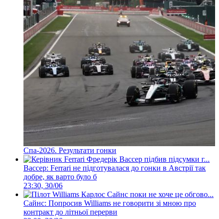
Спа-2026. Результати гонки
Вассер: Ferrari не підготувалася до гонки в Австрії так
добре, як варто було б
23:30, 30/06
Сайнс: Попросив Williams не говорити зі мною про
контракт до літньої перерви