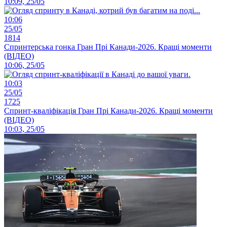
10:09, 25/05
10:06
25/05
1814
Спринтерська гонка Гран Прі Канади-2026. Кращі моменти
(ВІДЕО)
10:06, 25/05
10:03
25/05
1725
Спринт-кваліфікація Гран Прі Канади-2026. Кращі моменти
(ВІДЕО)
10:03, 25/05