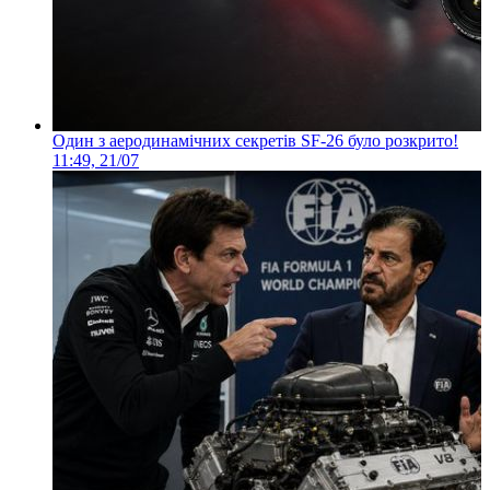
Один з аеродинамічних секретів SF-26 було розкрито!
11:49, 21/07