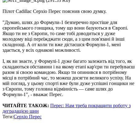
Пілот Cadillac Серхіо Перес пояснив свою думку.
"Думаю, шлях до Формули-1 безперечно простіше для
європейського гонщика, тому що вони базуються в Європі.
Якщо ти не з Європи, то саме тобі доводиться у дуже
молодому віці переїжджати сюди, а з цим пов'язані й інші
складнощі. А от коли ти вже дістаєшся Формули-1, мені
здається, у всіх однакові можливості.
І, як ви знаєте, у Формулі-1 дуже багато залежить від того, як
складаються обставини і на якому етапі кар'єри ти перебуваєш
разом зі своєю командою. Якщо ти опинився в потрібному
місці в потрібний час, то можеш досягти великого успіху. На
мій погляд, у цьому спорті вже були дуже успішні гонщики не
з Європи, тому головна відмінність — саме шлях до
Формули-1", - вважає Перес.
ЧИТАЙТЕ ТАКОЖ:
Перес: Нам треба покращити роботу з
деградацією шин
Теги:
Серхіо Перес