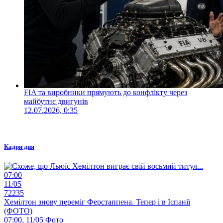
FIA та виробники прямують до конфлікту через
майбутнє двигунів
12.07.2026, 0:35
Кадри дня
07:00
11/05
72235
Хемілтон знову переміг Ферстаппена. Тепер і в Іспанії
(ФОТО)
07:00, 11/05
Фото