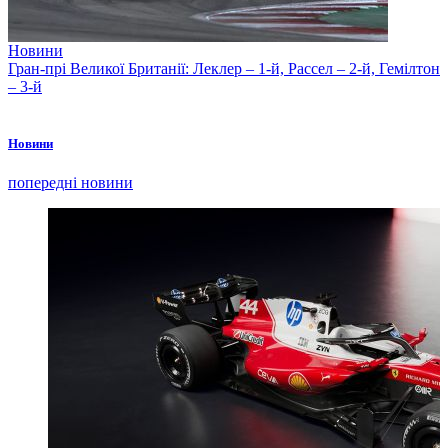
Новини
Гран-прі Великої Британії: Леклер – 1-й, Рассел – 2-й, Гемілтон
– 3-й
Новини
попередні новини