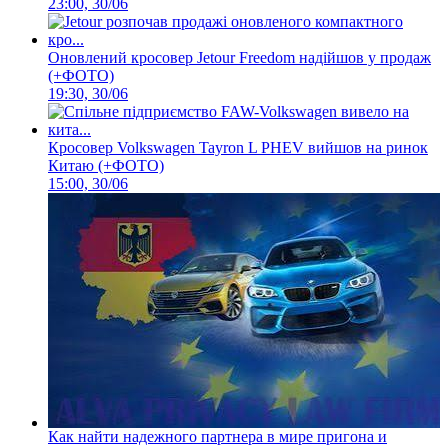
23:00, 30/06
Оновлений кросовер Jetour Freedom надійшов у продаж
(+ФОТО)
19:30, 30/06
Кросовер Volkswagen Tayron L PHEV вийшов на ринок
Китаю (+ФОТО)
15:00, 30/06
Как найти надежного партнера в мире пригона и