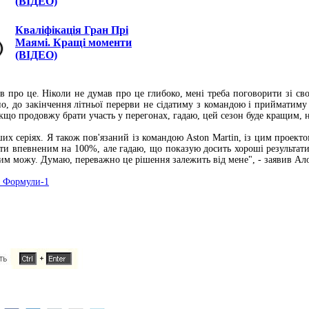
(ВІДЕО)
Кваліфікація Гран Прі
Маямі. Кращі моменти
(ВІДЕО)
в про це. Ніколи не думав про це глибоко, мені треба поговорити зі св
о, до закінчення літньої перерви не сідатиму з командою і прийматим
що продовжу брати участь у перегонах, гадаю, цей сезон буде кращим, н
х серіях. Я також пов'язаний із командою Aston Martin, із цим проектом
бути впевненим на 100%, але гадаю, що показую досить хороші результат
м можу. Думаю, переважно це рішення залежить від мене", - заявив Ал
м Формули-1