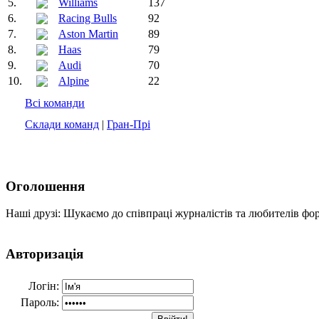
5.
Williams
137
6.
Racing Bulls
92
7.
Aston Martin
89
8.
Haas
79
9.
Audi
70
10.
Alpine
22
Всі команди
Склади команд
|
Гран-Прі
Оголошення
Наші друзі: Шукаємо до співпраці журналістів та любителів фо
Авторизація
Логін:
Пароль: