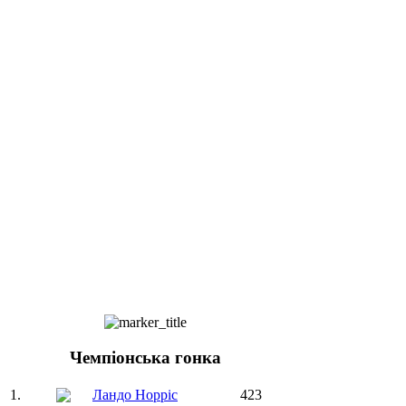
Чемпіонська гонка
1.
Ландо Норріс
423