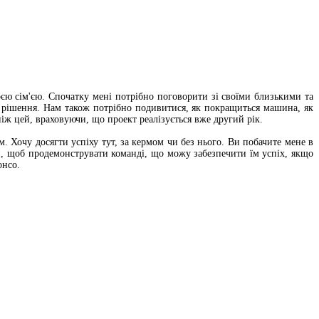
оєю сім'єю. Спочатку мені потрібно поговорити зі своїми близькими та
у рішення. Нам також потрібно подивитися, як покращиться машина, як
іж цей, враховуючи, що проект реалізується вже другий рік.
. Хочу досягти успіху тут, за кермом чи без нього. Ви побачите мене в
и, щоб продемонструвати команді, що можу забезпечити їм успіх, якщо
онсо.