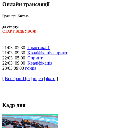
Онлайн трансляції
Гран-прі Китаю
до старту:
СТАРТ ВІДБУВСЯ!
21/03 05:30
Практика 1
21/03 09:30
Кваліфікація спринт
22/03 05:00
Спринт
22/03 09:00
Кваліфікація
23/03 09:00
гонка
[
Всі Гран-Прі
|
відео
|
фото
]
Кадр дня