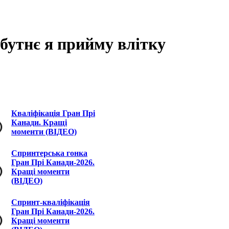
бутнє я прийму влітку
Кваліфікація Гран Прі
Канади. Кращі
моменти (ВІДЕО)
Спринтерська гонка
Гран Прі Канади-2026.
Кращі моменти
(ВІДЕО)
Спринт-кваліфікація
Гран Прі Канади-2026.
Кращі моменти