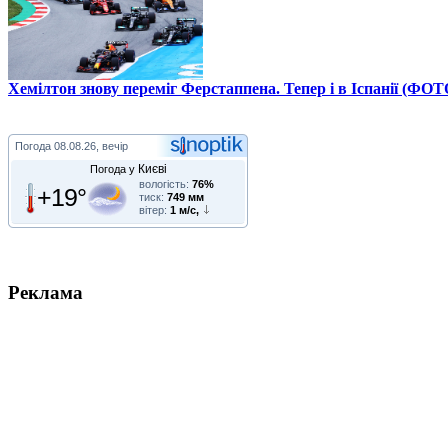
Хемілтон знову переміг Ферстаппена. Тепер і в Іспанії (ФОТ
Погода
08.08.26, вечір
Києві
Погода у
вологість:
76%
+19°
тиск:
749 мм
вітер:
1 м/с,
Реклама