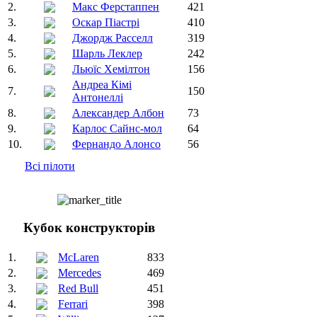
2.
Макс Ферстаппен
421
3.
Оскар Піастрі
410
4.
Джордж Расселл
319
5.
Шарль Леклер
242
6.
Льюїс Хемілтон
156
Андреа Кімі
7.
150
Антонеллі
8.
Александер Албон
73
9.
Карлос Сайнс-мол
64
10.
Фернандо Алонсо
56
Всі пілоти
Кубок конструкторів
1.
McLaren
833
2.
Mercedes
469
3.
Red Bull
451
4.
Ferrari
398