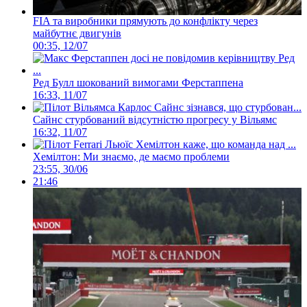
FIA та виробники прямують до конфлікту через
майбутнє двигунів
00:35, 12/07
Ред Булл шокований вимогами Ферстаппена
16:33, 11/07
Сайнс стурбований відсутністю прогресу у Вільямс
16:32, 11/07
Хемілтон: Ми знаємо, де маємо проблеми
23:55, 30/06
21:46