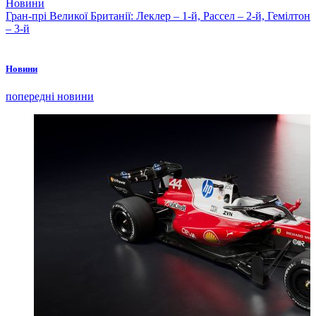
Новини
Гран-прі Великої Британії: Леклер – 1-й, Рассел – 2-й, Гемілтон
– 3-й
Новини
попередні новини