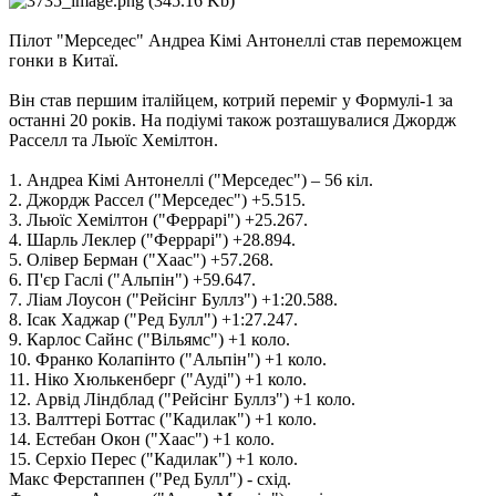
Пілот "Мерседес" Андреа Кімі Антонеллі став переможцем
гонки в Китаї.
Він став першим італійцем, котрий переміг у Формулі-1 за
останні 20 років. На подіумі також розташувалися Джордж
Расселл та Льюїс Хемілтон.
1. Андреа Кімі Антонеллі ("Мерседес") – 56 кіл.
2. Джордж Рассел ("Мерседес") +5.515.
3. Льюїс Хемілтон ("Феррарі") +25.267.
4. Шарль Леклер ("Феррарі") +28.894.
5. Олівер Берман ("Хаас") +57.268.
6. П'єр Гаслі ("Альпін") +59.647.
7. Ліам Лоусон ("Рейсінг Буллз") +1:20.588.
8. Ісак Хаджар ("Ред Булл") +1:27.247.
9. Карлос Сайнс ("Вільямс") +1 коло.
10. Франко Колапінто ("Альпін") +1 коло.
11. Ніко Хюлькенберг ("Ауді") +1 коло.
12. Арвід Ліндблад ("Рейсінг Буллз") +1 коло.
13. Валттері Боттас ("Кадилак") +1 коло.
14. Естебан Окон ("Хаас") +1 коло.
15. Серхіо Перес ("Кадилак") +1 коло.
Макс Ферстаппен ("Ред Булл") - схід.