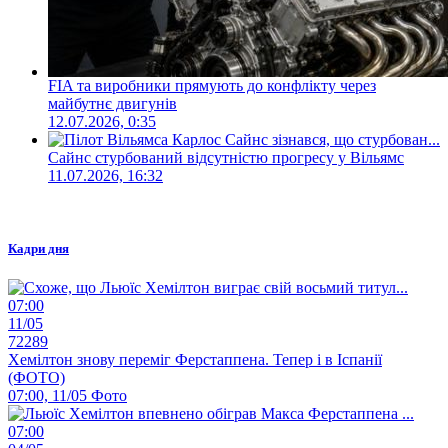
FIA та виробники прямують до конфлікту через
майбутнє двигунів
12.07.2026, 0:35
Сайнс стурбований відсутністю прогресу у Вільямс
11.07.2026, 16:32
Кадри дня
07:00
11/05
72289
Хемілтон знову переміг Ферстаппена. Тепер і в Іспанії
(ФОТО)
07:00, 11/05
Фото
07:00