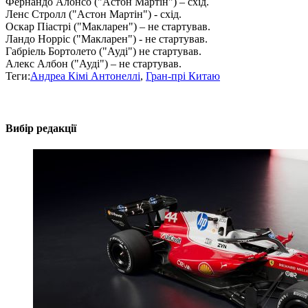
Фернандо Алонсо ("Астон Мартін") – схід.
Ленс Стролл ("Астон Мартін") - схід.
Оскар Піастрі ("Макларен") – не стартував.
Ландо Норріс ("Макларен") - не стартував.
Габріель Бортолето ("Ауді") не стартував.
Алекс Албон ("Ауді") – не стартував.
Теги:
Андреа Кімі Антонеллі
,
Гран-прі Китаю
Вибір редакції