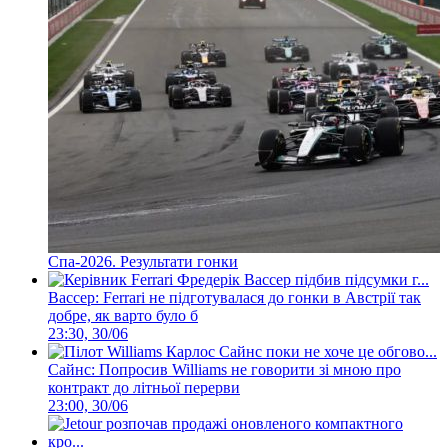
Спа-2026. Результати гонки
Вассер: Ferrari не підготувалася до гонки в Австрії так
добре, як варто було б
23:30, 30/06
Сайнс: Попросив Williams не говорити зі мною про
контракт до літньої перерви
23:00, 30/06