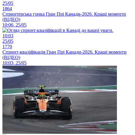
25/05
1864
Спринтерська гонка Гран Прі Канади-2026. Кращі моменти
(ВІДЕО)
10:06, 25/05
10:03
25/05
1770
Спринт-кваліфікація Гран Прі Канади-2026. Кращі моменти
(ВІДЕО)
10:03, 25/05