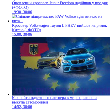
Оновлений кросовер Jetour Freedom надійшов у продаж
(+ФОТО)
19:30, 30/06
Кросовер Volkswagen Tayron L PHEV вийшов на ринок
Китаю (+ФОТО)
15:00, 30/06
Как найти надежного партнера в мире пригона и
выкупа автомобилей
14:52, 30/06