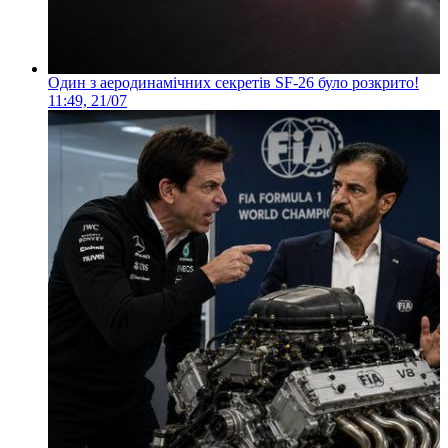
Один з аеродинамічних секретів SF-26 було розкрито!
11:49, 21/07