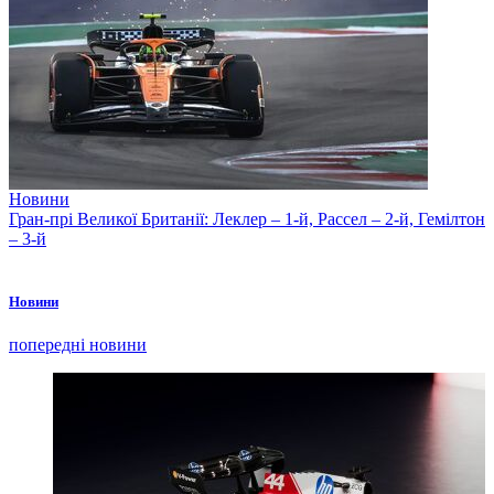
Новини
Гран-прі Великої Британії: Леклер – 1-й, Рассел – 2-й, Гемілтон
– 3-й
Новини
попередні новини