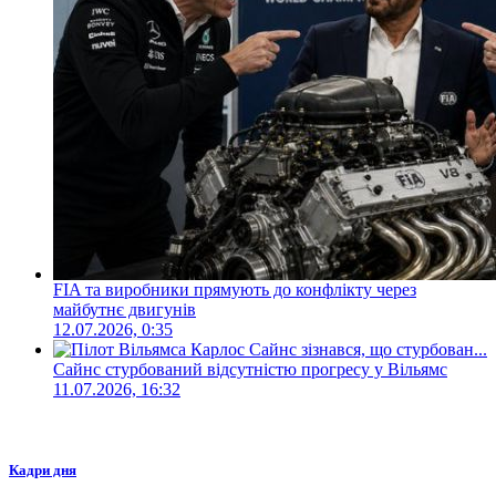
FIA та виробники прямують до конфлікту через
майбутнє двигунів
12.07.2026, 0:35
Сайнс стурбований відсутністю прогресу у Вільямс
11.07.2026, 16:32
Кадри дня