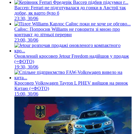
Вассер: Ferrari не підготувалася до гонки в Австрії так
добре, як варто було б
23:30, 30/06
Сайнс: Попросив Williams не говорити зі мною про
контракт до літньої перерви
23:00, 30/06
Оновлений кросовер Jetour Freedom надійшов у продаж
(+ФОТО)
19:30, 30/06
Кросовер Volkswagen Tayron L PHEV вийшов на ринок
Китаю (+ФОТО)
15:00, 30/06