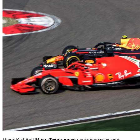
Пілот Red Bull
Макс Ферстаппен
прокоментував своє