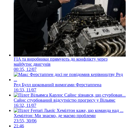
FIA та виробники прямують до конфлікту через
майбутнє двигунів
00:35, 12/07
Ред Булл шокований вимогами Ферстаппена
16:33, 11/07
Сайнс стурбований відсутністю прогресу у Вільямс
16:32, 11/07
Хемілтон: Ми знаємо, де маємо проблеми
23:55, 30/06
21:46