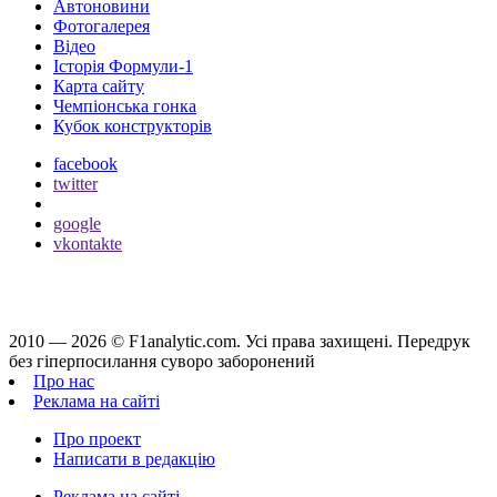
Автоновини
Фотогалерея
Відео
Історія Формули-1
Карта сайту
Чемпіонська гонка
Кубок конструкторів
facebook
twitter
google
vkontakte
2010 — 2026 ©
F1analytic.com.
Усi права захищенi. Передрук
без гіперпосилання суворо заборонений
Про нас
Реклама на сайті
Про проект
Написати в редакцію
Реклама на сайті