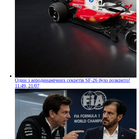
Один з аеродинамічних секретів SF-26 було розкрито!
11:49, 21/07