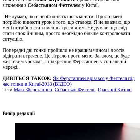
зіткнення з
Себастьяном Феттелем
у Китаї.
"Не думаю, що є необхідність щось міняти. Просто мені
потрібно винести урок з того, що сталося. Я не вважаю, що
мені потрібно стати менш агресивним. Не думаю, що слід
стати спокійнішим, просто необхідно більше контролювати
ситуацію.
Попередні дві гонки пройшли не кращим чином і я хотів
відіграти втрачене. Це зіграло проти мене. Загалом, це буде
життєвим уроком", - підкреслив Ферстаппен у соціальній
мережі.
ДИВІТЬСЯ ТАКОЖ:
Як Ферстаппен врізався у Феттеля під
час гонки в Китаї-2018 (ВІДЕО)
Теги:
Макс Ферстаппен
,
Себастьян Феттель
,
Гран-прі Китаю
Вибір редакції