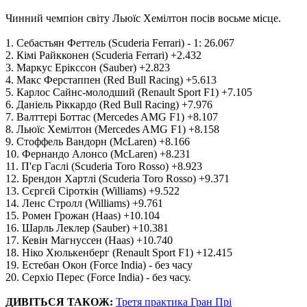
Чинний чемпіон світу Льюїс Хемілтон посів восьме місце.
1. Себастьян Феттель (Scuderia Ferrari) - 1: 26.067
2. Кімі Райкконен (Scuderia Ferrari) +2.432
3. Маркус Ерікссон (Sauber) +2.823
4. Макс Ферстаппен (Red Bull Racing) +5.613
5. Карлос Сайнс-молодший (Renault Sport F1) +7.105
6. Даніель Ріккардо (Red Bull Racing) +7.976
7. Валттері Боттас (Mercedes AMG F1) +8.107
8. Льюїс Хемілтон (Mercedes AMG F1) +8.158
9. Стоффель Вандорн (McLaren) +8.166
10. Фернандо Алонсо (McLaren) +8.231
11. П'єр Гаслі (Scuderia Toro Rosso) +8.923
12. Брендон Хартлі (Scuderia Toro Rosso) +9.371
13. Сєргєй Сіроткін (Williams) +9.522
14. Ленс Стролл (Williams) +9.761
15. Ромен Грожан (Haas) +10.104
16. Шарль Леклер (Sauber) +10.381
17. Кевін Магнуссен (Haas) +10.740
18. Ніко Хюлькенберг (Renault Sport F1) +12.415
19. Естебан Окон (Force India) - без часу
20. Серхіо Перес (Force India) - без часу.
ДИВІТЬСЯ ТАКОЖ:
Третя практика Гран Прі