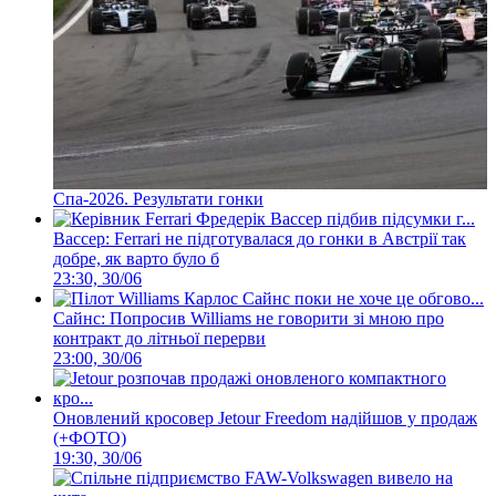
Спа-2026. Результати гонки
Вассер: Ferrari не підготувалася до гонки в Австрії так
добре, як варто було б
23:30, 30/06
Сайнс: Попросив Williams не говорити зі мною про
контракт до літньої перерви
23:00, 30/06
Оновлений кросовер Jetour Freedom надійшов у продаж
(+ФОТО)
19:30, 30/06