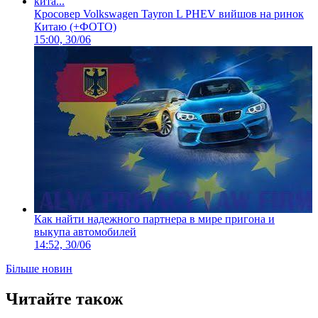
Кросовер Volkswagen Tayron L PHEV вийшов на ринок
Китаю (+ФОТО)
15:00, 30/06
Как найти надежного партнера в мире пригона и
выкупа автомобилей
14:52, 30/06
Більше новин
Читайте також