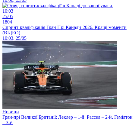
10:06, 25/05
10:03
25/05
1804
Спринт-кваліфікація Гран Прі Канади-2026. Кращі моменти
(ВІДЕО)
10:03, 25/05
Новини
Гран-прі Великої Британії: Леклер – 1-й, Рассел – 2-й, Гемілтон
– 3-й