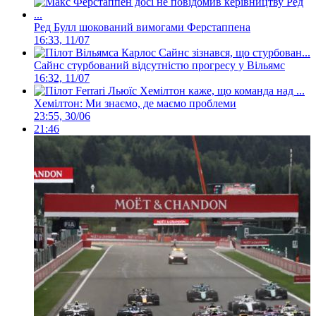
Ред Булл шокований вимогами Ферстаппена
16:33, 11/07
Сайнс стурбований відсутністю прогресу у Вільямс
16:32, 11/07
Хемілтон: Ми знаємо, де маємо проблеми
23:55, 30/06
21:46