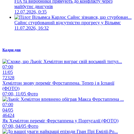
FIA та виробники прямують до конфлікту через
майбутнє двигунів
12.07.2026, 0:35
Сайнс стурбований відсутністю прогресу у Вільямс
11.07.2026, 16:32
Кадри дня
07:00
11/05
72328
Хемілтон знову переміг Ферстаппена. Тепер і в Іспанії
(ФОТО)
07:00, 11/05
Фото
07:00
04/05
46424
Як Хемілтон переміг Ферстаппена у Португалії (ФОТО)
07:00, 04/05
Фото