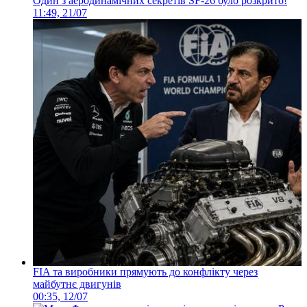
Один з аеродинамічних секретів SF-26 було розкрито!
11:49, 21/07
FIA та виробники прямують до конфлікту через
майбутнє двигунів
00:35, 12/07