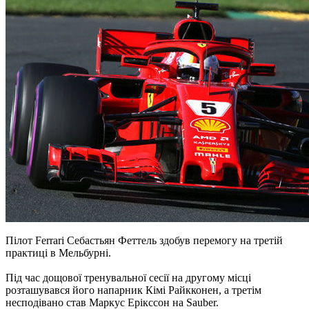
Пілот Ferrari Себастьян Феттель здобув перемогу на третій
практиці в Мельбурні.
Під час дощової тренувальної сесії на другому місці
розташувався його напарник Кімі Райкконен, а третім
несподівано став Маркус Ерікссон на Sauber.