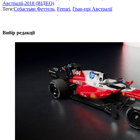
Австралії-2018 (ВІДЕО)
Теги:
Себастьян Феттель
,
Ferrari
,
Гран-прі Австралії
Вибір редакції