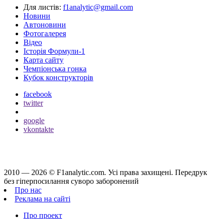
Для листів:
f1analytic@gmail.com
Новини
Автоновини
Фотогалерея
Відео
Історія Формули-1
Карта сайту
Чемпіонська гонка
Кубок конструкторів
facebook
twitter
google
vkontakte
2010 — 2026 ©
F1analytic.com.
Усi права захищенi. Передрук
без гіперпосилання суворо заборонений
Про нас
Реклама на сайті
Про проект