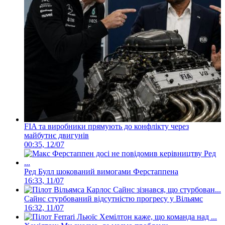
FIA та виробники прямують до конфлікту через
майбутнє двигунів
00:35, 12/07
Ред Булл шокований вимогами Ферстаппена
16:33, 11/07
Сайнс стурбований відсутністю прогресу у Вільямс
16:32, 11/07