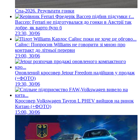
Спа-2026. Результати гонки
Вассер: Ferrari не підготувалася до гонки в Австрії так
добре, як варто було б
23:30, 30/06
Сайнс: Попросив Williams не говорити зі мною про
контракт до літньої перерви
23:00, 30/06
Оновлений кросовер Jetour Freedom надійшов у продаж
(+ФОТО)
19:30, 30/06
Кросовер Volkswagen Tayron L PHEV вийшов на ринок
Китаю (+ФОТО)
15:00, 30/06