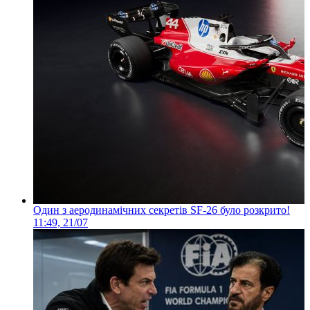
Один з аеродинамічних секретів SF-26 було розкрито!
11:49, 21/07