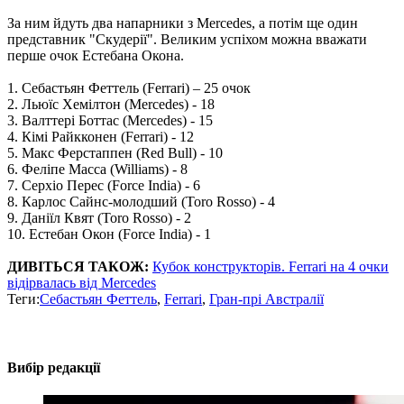
За ним йдуть два напарники з Mercedes, а потім ще один
представник "Скудерії". Великим успіхом можна вважати
перше очок Естебана Окона.
1. Себастьян Феттель (Ferrari) – 25 очок
2. Льюїс Хемілтон (Mercedes) - 18
3. Валттері Боттас (Mercedes) - 15
4. Кімі Райкконен (Ferrari) - 12
5. Макс Ферстаппен (Red Bull) - 10
6. Феліпе Масса (Williams) - 8
7. Серхіо Перес (Force India) - 6
8. Карлос Сайнс-молодший (Toro Rosso) - 4
9. Даніїл Квят (Toro Rosso) - 2
10. Естебан Окон (Force India) - 1
ДИВІТЬСЯ ТАКОЖ:
Кубок конструкторів. Ferrari на 4 очки
відірвалась від Mercedes
Теги:
Себастьян Феттель
,
Ferrari
,
Гран-прі Австралії
Вибір редакції