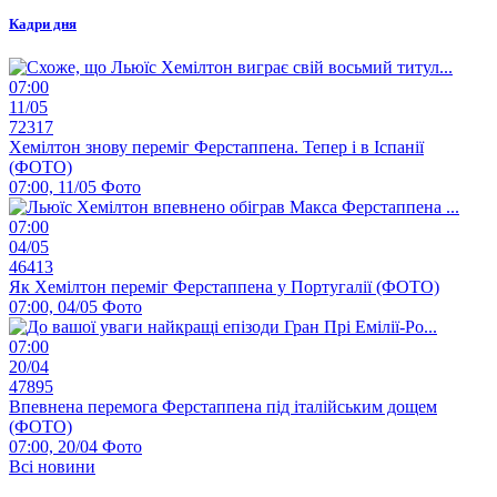
Кадри дня
07:00
11/05
72317
Хемілтон знову переміг Ферстаппена. Тепер і в Іспанії
(ФОТО)
07:00, 11/05
Фото
07:00
04/05
46413
Як Хемілтон переміг Ферстаппена у Португалії (ФОТО)
07:00, 04/05
Фото
07:00
20/04
47895
Впевнена перемога Ферстаппена під італійським дощем
(ФОТО)
07:00, 20/04
Фото
Всі новини