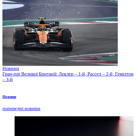
Новини
Гран-прі Великої Британії: Леклер – 1-й, Рассел – 2-й, Гемілтон
– 3-й
Новини
попередні новини