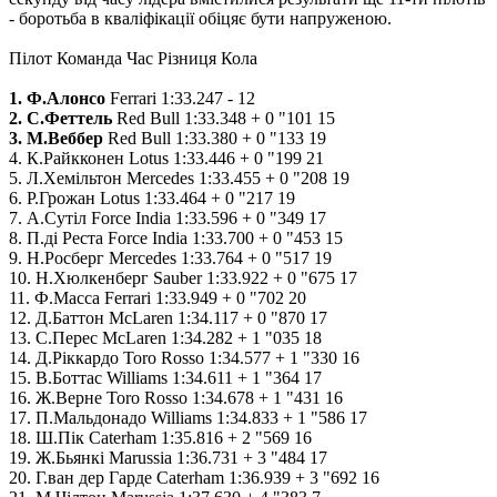
- боротьба в кваліфікації обіцяє бути напруженою.
Пілот Команда Час Різниця Кола
1. Ф.Алонсо
Ferrari 1:33.247 - 12
2. С.Феттель
Red Bull 1:33.348 + 0 "101 15
3. М.Веббер
Red Bull 1:33.380 + 0 "133 19
4. К.Райкконен Lotus 1:33.446 + 0 "199 21
5. Л.Хемільтон Mercedes 1:33.455 + 0 "208 19
6. Р.Грожан Lotus 1:33.464 + 0 "217 19
7. А.Сутіл Force India 1:33.596 + 0 "349 17
8. П.ді Реста Force India 1:33.700 + 0 "453 15
9. Н.Росберг Mercedes 1:33.764 + 0 "517 19
10. Н.Хюлкенберг Sauber 1:33.922 + 0 "675 17
11. Ф.Масса Ferrari 1:33.949 + 0 "702 20
12. Д.Баттон McLaren 1:34.117 + 0 "870 17
13. С.Перес McLaren 1:34.282 + 1 "035 18
14. Д.Ріккардо Toro Rosso 1:34.577 + 1 "330 16
15. В.Боттас Williams 1:34.611 + 1 "364 17
16. Ж.Верне Toro Rosso 1:34.678 + 1 "431 16
17. П.Мальдонадо Williams 1:34.833 + 1 "586 17
18. Ш.Пік Caterham 1:35.816 + 2 "569 16
19. Ж.Бьянкі Marussia 1:36.731 + 3 "484 17
20. Г.ван дер Гарде Caterham 1:36.939 + 3 "692 16