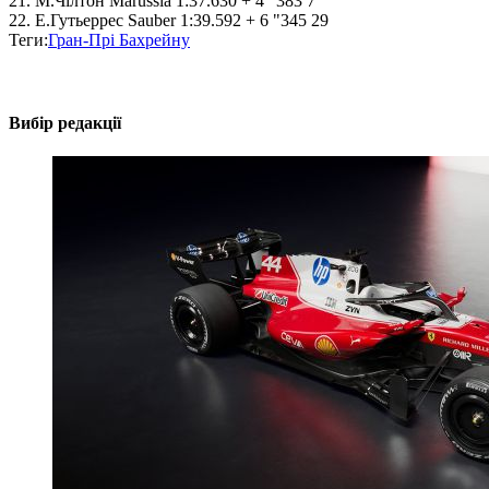
21. М.Чілтон Marussia 1:37.630 + 4 "383 7
22. Е.Гутьеррес Sauber 1:39.592 + 6 "345 29
Теги:
Гран-Прі Бахрейну
Вибір редакції