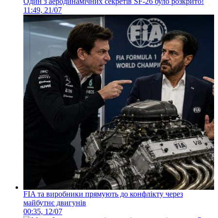
Один з аеродинамічних секретів SF-26 було розкрито!
11:49, 21/07
FIA та виробники прямують до конфлікту через
майбутнє двигунів
00:35, 12/07