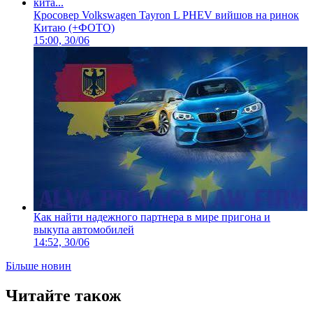
Кросовер Volkswagen Tayron L PHEV вийшов на ринок
Китаю (+ФОТО)
15:00, 30/06
Как найти надежного партнера в мире пригона и
выкупа автомобилей
14:52, 30/06
Більше новин
Читайте також