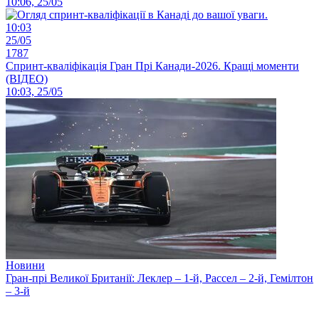
10:06, 25/05
10:03
25/05
1787
Спринт-кваліфікація Гран Прі Канади-2026. Кращі моменти
(ВІДЕО)
10:03, 25/05
Новини
Гран-прі Великої Британії: Леклер – 1-й, Рассел – 2-й, Гемілтон
– 3-й