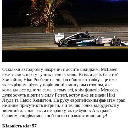
Оскільки автодром у Бахрейні є досить швидким, McLaren
вже заявив, що тут у них шансів мало. Втім, а де їх багато?
Звичайно, Ніко Росберг на чолі особистого заліку - це вже
якесь різноманіття у порівнянні з минулим сезоном, але
команда все одно та сама, а тому всі, крім фанатів Mercedes,
дуже хочуть вірити у силу Ferrari, котру вже визнали Нікі
Лауда та Льюїс Хемілтон. На руку європейським фанатам грає
не лише присутність інтриги, а й те, що гонка відбудеться у
звичний для нас час, а не зранку, як це було в Австралії.
Словом, сподіваємось побачити справжнє видовище!
Кількість кіл: 57