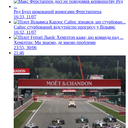
Ред Булл шокований вимогами Ферстаппена
16:33, 11/07
Сайнс стурбований відсутністю прогресу у Вільямс
16:32, 11/07
Хемілтон: Ми знаємо, де маємо проблеми
23:55, 30/06
21:46