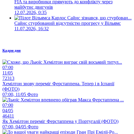
FIA та виробники прямують до конфлікту через
майбутнє двигунів
12.07.2026, 0:35
Сайнс стурбований відсутністю прогресу у Вільямс
11.07.2026, 16:32
Кадри дня
07:00
11/05
72313
Хемілтон знову переміг Ферстаппена. Тепер і в Іспанії
(ФОТО)
07:00, 11/05
Фото
07:00
04/05
46411
Як Хемілтон переміг Ферстаппена у Португалії (ФОТО)
07:00, 04/05
Фото