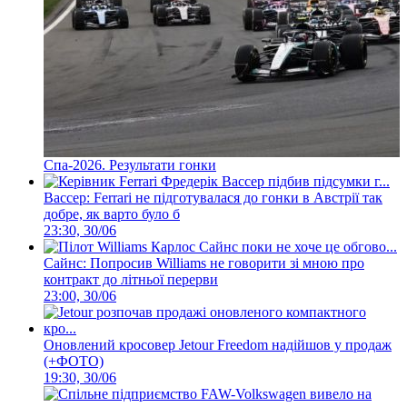
Спа-2026. Результати гонки
Вассер: Ferrari не підготувалася до гонки в Австрії так
добре, як варто було б
23:30, 30/06
Сайнс: Попросив Williams не говорити зі мною про
контракт до літньої перерви
23:00, 30/06
Оновлений кросовер Jetour Freedom надійшов у продаж
(+ФОТО)
19:30, 30/06