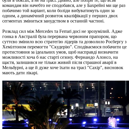
були в боксах, а не на трасі. Дивно, але попри те, що всім
командам він начебто не сподобався, але у Бахрейні ми ще раз
побачимо той варіант, коли боліди вибуватимуть один за
одним, а динамічний розвиток кваліфікації у перших двох
сегментах зміниться занудством в останній частині.
Розклад сил між Mercedes та Ferrari досі не зрозумілий. Адже
гонка в Австралії була перервана червоним прапором, що
суттєво змінило всю стратегію лідерів та дозволило Росбергу з
Хемілтоном перемогти "Скудерію". Сподіваємося побачити це
протистояння за ідеальних умов, щоб насправді визначити
можливості хоча б нас старті сезону. Фернандо Алонсо, на
щастя, залишився не тільки живий після страшної аварії в
Мельбурні, а ще й дуже хоче їхати на трасі "Сахір", висновок
мають дати лікарі.