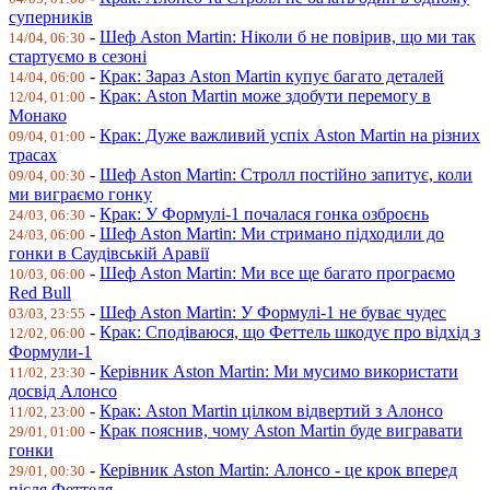
суперників
-
Шеф Aston Martin: Ніколи б не повірив, що ми так
14/04, 06:30
стартуємо в сезоні
-
Крак: Зараз Aston Martin купує багато деталей
14/04, 06:00
-
Крак: Aston Martin може здобути перемогу в
12/04, 01:00
Монако
-
Крак: Дуже важливий успіх Aston Martin на різних
09/04, 01:00
трасах
-
Шеф Aston Martin: Стролл постійно запитує, коли
09/04, 00:30
ми виграємо гонку
-
Крак: У Формулі-1 почалася гонка озброєнь
24/03, 06:30
-
Шеф Aston Martin: Ми стримано підходили до
24/03, 06:00
гонки в Саудівській Аравії
-
Шеф Aston Martin: Ми все ще багато програємо
10/03, 06:00
Red Bull
-
Шеф Aston Martin: У Формулі-1 не буває чудес
03/03, 23:55
-
Крак: Сподіваюся, що Феттель шкодує про відхід з
12/02, 06:00
Формули-1
-
Керівник Aston Martin: Ми мусимо використати
11/02, 23:30
досвід Алонсо
-
Крак: Aston Martin цілком відвертий з Алонсо
11/02, 23:00
-
Крак пояснив, чому Aston Martin буде вигравати
29/01, 01:00
гонки
-
Керівник Aston Martin: Алонсо - це крок вперед
29/01, 00:30
після Феттеля