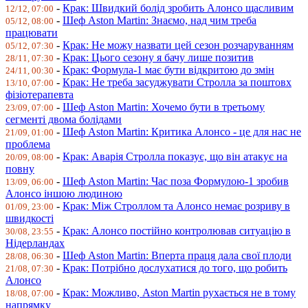
-
Крак: Швидкий болід зробить Алонсо щасливим
12/12, 07:00
-
Шеф Aston Martin: Знаємо, над чим треба
05/12, 08:00
працювати
-
Крак: Не можу назвати цей сезон розчаруванням
05/12, 07:30
-
Крак: Цього сезону я бачу лише позитив
28/11, 07:30
-
Крак: Формула-1 має бути відкритою до змін
24/11, 00:30
-
Крак: Не треба засуджувати Стролла за поштовх
13/10, 07:00
фізіотерапевта
-
Шеф Aston Martin: Хочемо бути в третьому
23/09, 07:00
сегменті двома болідами
-
Шеф Aston Martin: Критика Алонсо - це для нас не
21/09, 01:00
проблема
-
Крак: Аварія Стролла показує, що він атакує на
20/09, 08:00
повну
-
Шеф Aston Martin: Час поза Формулою-1 зробив
13/09, 06:00
Алонсо іншою людиною
-
Крак: Між Строллом та Алонсо немає розриву в
01/09, 23:00
швидкості
-
Крак: Алонсо постійно контролював ситуацію в
30/08, 23:55
Нідерландах
-
Шеф Aston Martin: Вперта праця дала свої плоди
28/08, 06:30
-
Крак: Потрібно дослухатися до того, що робить
21/08, 07:30
Алонсо
-
Крак: Можливо, Aston Martin рухається не в тому
18/08, 07:00
напрямку