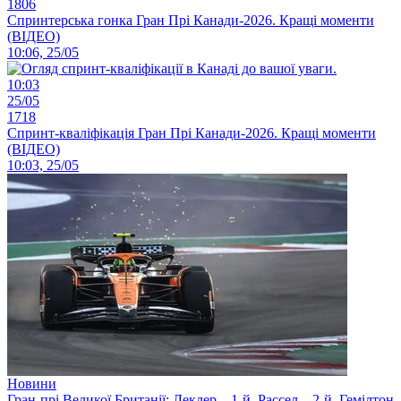
1806
Спринтерська гонка Гран Прі Канади-2026. Кращі моменти
(ВІДЕО)
10:06, 25/05
10:03
25/05
1718
Спринт-кваліфікація Гран Прі Канади-2026. Кращі моменти
(ВІДЕО)
10:03, 25/05
Новини
Гран-прі Великої Британії: Леклер – 1-й, Рассел – 2-й, Гемілтон