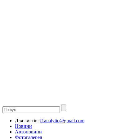
Для листів:
f1analytic@gmail.com
Новини
Автоновини
Фотогалерея