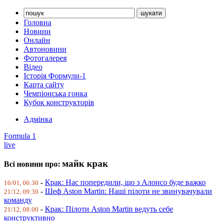
Головна
Новини
Онлайн
Автоновини
Фотогалерея
Відео
Історія Формули-1
Карта сайту
Чемпіонська гонка
Кубок конструкторів
Адмінка
Formula 1
live
майк крак
Всі новини про:
-
Крак: Нас попередили, що з Алонсо буде важко
16/01, 06:30
-
Шеф Aston Martin: Наші пілоти не звинувачували
21/12, 09:30
команду
-
Крак: Пілоти Aston Martin ведуть себе
21/12, 08:00
конструктивно