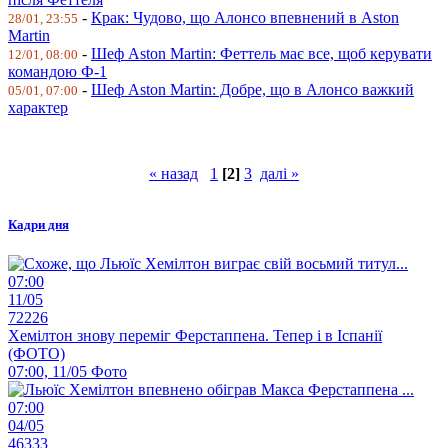
-
Крак: Чудово, що Алонсо впевнений в Aston
28/01, 23:55
Martin
-
Шеф Aston Martin: Феттель має все, щоб керувати
12/01, 08:00
командою Ф-1
-
Шеф Aston Martin: Добре, що в Алонсо важкий
05/01, 07:00
характер
« назад
1
[2]
3
далі »
Кадри дня
07:00
11/05
72226
Хемілтон знову переміг Ферстаппена. Тепер і в Іспанії
(ФОТО)
07:00, 11/05
Фото
07:00
04/05
46333