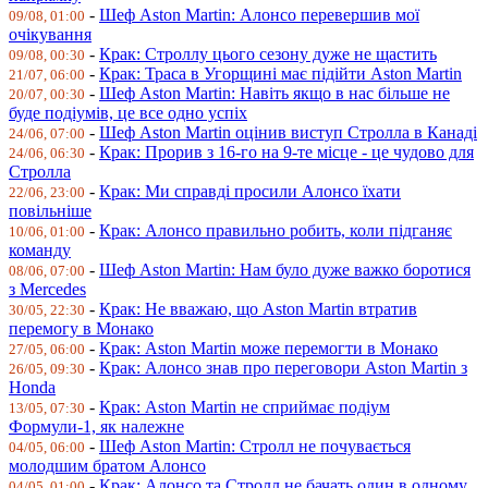
-
Шеф Aston Martin: Алонсо перевершив мої
09/08, 01:00
очікування
-
Крак: Строллу цього сезону дуже не щастить
09/08, 00:30
-
Крак: Траса в Угорщині має підійти Aston Martin
21/07, 06:00
-
Шеф Aston Martin: Навіть якщо в нас більше не
20/07, 00:30
буде подіумів, це все одно успіх
-
Шеф Aston Martin оцінив виступ Стролла в Канаді
24/06, 07:00
-
Крак: Прорив з 16-го на 9-те місце - це чудово для
24/06, 06:30
Стролла
-
Крак: Ми справді просили Алонсо їхати
22/06, 23:00
повільніше
-
Крак: Алонсо правильно робить, коли підганяє
10/06, 01:00
команду
-
Шеф Aston Martin: Нам було дуже важко боротися
08/06, 07:00
з Mercedes
-
Крак: Не вважаю, що Aston Martin втратив
30/05, 22:30
перемогу в Монако
-
Крак: Aston Martin може перемогти в Монако
27/05, 06:00
-
Крак: Алонсо знав про переговори Aston Martin з
26/05, 09:30
Honda
-
Крак: Aston Martin не сприймає подіум
13/05, 07:30
Формули-1, як належне
-
Шеф Aston Martin: Стролл не почувається
04/05, 06:00
молодшим братом Алонсо
-
Крак: Алонсо та Стролл не бачать один в одному
04/05, 01:00