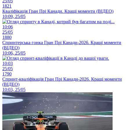
25/05
1821
Кваліфікація Гран Прі Канади. Кращі моменти (ВІДЕО)
10:09, 25/05
10:06
25/05
1880
Спринтерська гонка Гран Прі Канади-2026. Кращі моменти
(ВІДЕО)
10:06, 25/05
10:03
25/05
1790
Спринт-кваліфікація Гран Прі Канади-2026. Кращі моменти
(ВІДЕО)
10:03, 25/05