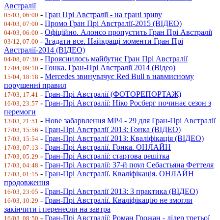
Австралії
-
Гран Прі Австралії - на грані зриву
05/03, 06:00
-
Промо Гран Прі Австралії-2015 (ВІДЕО)
04/03, 07:00
-
Офіційно. Алонсо пропустить Гран Прі Австралії
04/03, 06:00
-
Згадати все. Найкращі моменти Гран Прі
03/12, 07:00
Австралії-2014 (ВІДЕО)
-
Прояснилось майбутнє Гран Прі Австралії
04/08, 07:30
-
Гонка. Гран-Прі Австралії 2014 (Відео)
17/04, 09:10
-
Mercedes звинувачує Red Bull в навмисному
15/04, 18:18
порушенні правил
-
Гран-Прі Австралії (ФОТОРЕПОРТАЖ)
17/03, 17:41
-
Гран-Прі Австралії: Ніко Росберг починає сезон з
16/03, 23:57
перемоги
-
Нове забарвлення МР4 - 29 для Гран-Прі Австралії
13/03, 21:51
-
Гран-Прі Австралії 2013: Гонка (ВІДЕО)
17/03, 15:56
-
Гран-Прі Австралії 2013: Кваліфікація (ВІДЕО)
17/03, 15:54
-
Гран-Прі Австралії. Гонка. ОНЛАЙН
17/03, 07:13
-
Гран-Прі Австралії: стартова решітка
17/03, 05:29
-
Гран-Прі Австралії: 37-й поул Себастьяна Феттеля
17/03, 04:48
-
Гран-Прі Австралії. Кваліфікація. ОНЛАЙН
17/03, 01:15
продовження
-
Гран-Прі Австралії 2013: 3 практика (ВІДЕО)
16/03, 23:05
-
Гран-Прі Австралії. Кваліфікацію не змогли
16/03, 10:29
закінчити і перенесли на завтра
-
Гран-Прі Австралії: Роман Грожан - лідер третьої
16/03, 08:50