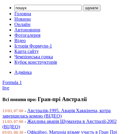
Головна
Новини
Онлайн
Автоновини
Фотогалерея
Відео
Історія Формули-1
Карта сайту
Чемпіонська гонка
Кубок конструкторів
Адмінка
Formula 1
live
Гран-прі Австралії
Всі новини про:
-
Австралія-1995. Аварія Хаккінена, котра
13/03, 07:00
завершилась комою (ВІДЕО)
-
Жахлива аварія Шумахера в Австралії-2002
11/03, 07:00
(ВІДЕО)
-
Офіційно. Marussia візьме участь в Гран Прі
05/03, 06:30