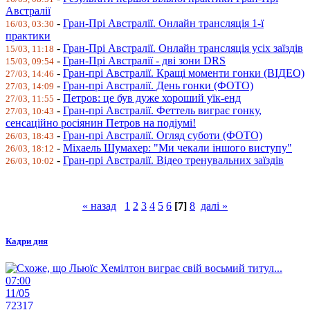
Австралії
-
Гран-Прі Австралії. Онлайн трансляція 1-ї
16/03, 03:30
практики
-
Гран-Прі Австралії. Онлайн трансляція усіх заїздів
15/03, 11:18
-
Гран-Прі Австралії - дві зони DRS
15/03, 09:54
-
Гран-прі Австралії. Кращі моменти гонки (ВІДЕО)
27/03, 14:46
-
Гран-прі Австралії. День гонки (ФОТО)
27/03, 14:09
-
Петров: це був дуже хороший уїк-енд
27/03, 11:55
-
Гран-прі Австралії. Феттель виграє гонку,
27/03, 10:43
сенсаційно росіянин Петров на подіумі!
-
Гран-прі Австралії. Огляд суботи (ФОТО)
26/03, 18:43
-
Міхаель Шумахер: "Ми чекали іншого виступу"
26/03, 18:12
-
Гран-прі Австралії. Відео тренувальних заїздів
26/03, 10:02
« назад
1
2
3
4
5
6
[7]
8
далі »
Кадри дня
07:00
11/05
72317