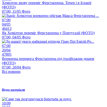
Хемілтон знову переміг Ферстаппена. Тепер і в Іспанії
(ФОТО)
07:00, 11/05
Фото
07:00
04/05
46413
Як Хемілтон переміг Ферстаппена у Португалії (ФОТО)
07:00, 04/05
Фото
07:00
20/04
47895
Впевнена перемога Ферстаппена під італійським дощем
(ФОТО)
07:00, 20/04
Фото
Всі новини
Відео матеріали
10:09