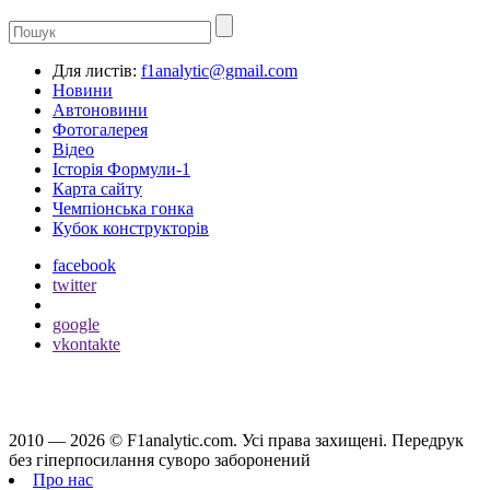
Для листів:
f1analytic@gmail.com
Новини
Автоновини
Фотогалерея
Відео
Історія Формули-1
Карта сайту
Чемпіонська гонка
Кубок конструкторів
facebook
twitter
google
vkontakte
2010 — 2026 ©
F1analytic.com.
Усi права захищенi. Передрук
без гіперпосилання суворо заборонений
Про нас