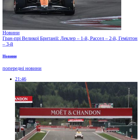
Новини
Гран-прі Великої Британії: Леклер – 1-й, Рассел – 2-й, Гемілтон
– 3-й
Новини
попередні новини
21:46