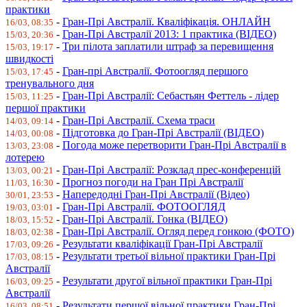
практики
-
Гран-Прі Австралії. Кваліфікація. ОНЛАЙН
16/03, 08:35
-
Гран-Прі Австралії 2013: 1 практика (ВІДЕО)
15/03, 20:36
-
Три пілота заплатили штраф за перевищення
15/03, 19:17
швидкості
-
Гран-прі Австралії. Фотоогляд першого
15/03, 17:45
тренувального дня
-
Гран-Прі Австралії: Себастьян Феттель - лідер
15/03, 11:25
першої практики
-
Гран-Прі Австралії. Схема траси
14/03, 09:14
-
Підготовка до Гран-Прі Австралії (ВІДЕО)
14/03, 00:08
-
Погода може перетворити Гран-Прі Австралії в
13/03, 23:08
лотерею
-
Гран-Прі Австралії: Розклад прес-конференцій
13/03, 00:21
-
Прогноз погоди на Гран Прі Австралії
11/03, 16:30
-
Напередодні Гран-Прі Австралії (Відео)
30/01, 23:53
-
Гран-Прі Австралії. ФОТООГЛЯД
19/03, 03:01
-
Гран-Прі Австралії. Гонка (ВІДЕО)
18/03, 15:52
-
Гран-Прі Австралії. Огляд перед гонкою (ФОТО)
18/03, 02:38
-
Результати кваліфікації Гран-Прі Австралії
17/03, 09:26
-
Результати третьої вільної практики Гран-Прі
17/03, 08:15
Австралії
-
Результати другої вільної практики Гран-Прі
16/03, 09:25
Австралії
-
Результати першої вільної практики Гран-Прі
16/03, 08:51