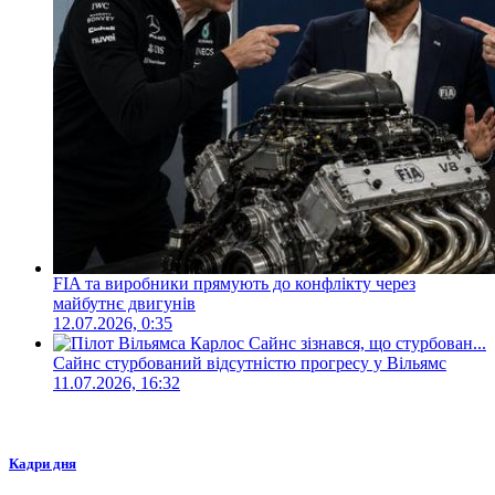
FIA та виробники прямують до конфлікту через
майбутнє двигунів
12.07.2026, 0:35
Сайнс стурбований відсутністю прогресу у Вільямс
11.07.2026, 16:32
Кадри дня