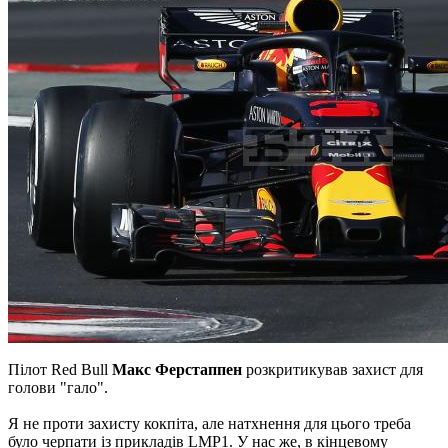
Пілот Red Bull
Макс Ферстаппен
розкритикував захист для
голови "гало".
Я не проти захисту кокпіта, але натхнення для цього треба
було черпати із прикладів LMP1. У нас же, в кінцевому