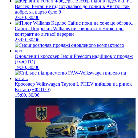
Вассер: Ferrari не підготувалася до гонки в Австрії так
добре, як варто було б
23:30, 30/06
Сайнс: Попросив Williams не говорити зі мною про
контракт до літньої перерви
23:00, 30/06
Оновлений кросовер Jetour Freedom надійшов у продаж
(+ФОТО)
19:30, 30/06
Кросовер Volkswagen Tayron L PHEV вийшов на ринок
Китаю (+ФОТО)
15:00, 30/06