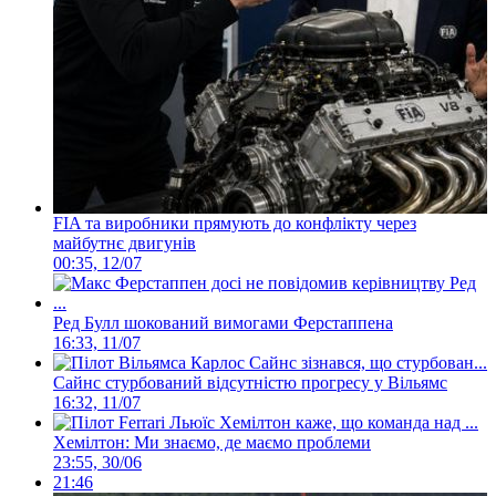
FIA та виробники прямують до конфлікту через
майбутнє двигунів
00:35, 12/07
Ред Булл шокований вимогами Ферстаппена
16:33, 11/07
Сайнс стурбований відсутністю прогресу у Вільямс
16:32, 11/07
Хемілтон: Ми знаємо, де маємо проблеми
23:55, 30/06
21:46