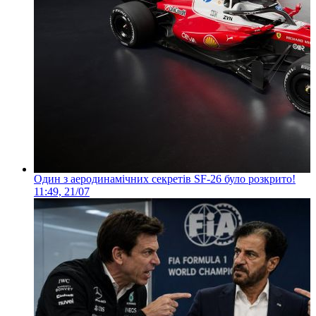
Один з аеродинамічних секретів SF-26 було розкрито!
11:49, 21/07