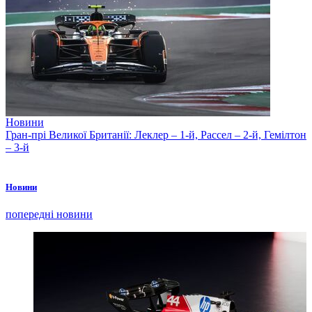
Новини
Гран-прі Великої Британії: Леклер – 1-й, Рассел – 2-й, Гемілтон
– 3-й
Новини
попередні новини