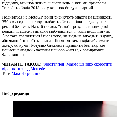
підсумку, вийшов якийсь шльопанець. Якби ми прибрали
"гало", то болід 2018 року вийшов би дуже гарний.
Подивіться на MotoGP, вони ризикують впасти на швидкості
350 км / год, наш спорт набагато безпечніший, адже у нас є
ремені безпеки. На мій погляд, "гало" - результат надмірної
реакції. Нещасні випадки відбуваються, і люди іноді гинуть.
Але таке трапляється і після того, як людина виходить з душу,
або якщо його зіб'є машина. Що ми можемо вдіяти? Лежати в
ліжку, як мумії? Розумію бажання підвищити безпеку, але
нещасні випадки - частина нашого життя", - розмірковує
Ферстаппен.
ЧИТАЙТЕ ТАКОЖ:
Ферстаппен: Маємо швидко скоротити
відставання від Mercedes
Теги:
Макс Ферстаппен
Вибір редакції