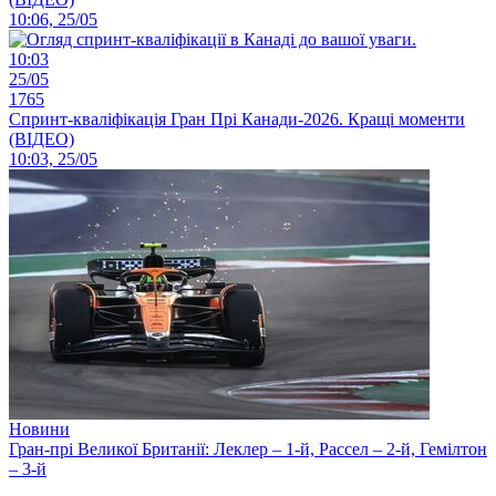
10:06, 25/05
10:03
25/05
1765
Спринт-кваліфікація Гран Прі Канади-2026. Кращі моменти
(ВІДЕО)
10:03, 25/05
Новини
Гран-прі Великої Британії: Леклер – 1-й, Рассел – 2-й, Гемілтон
– 3-й