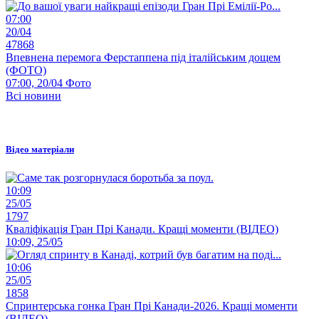
07:00
20/04
47868
Впевнена перемога Ферстаппена під італійським дощем
(ФОТО)
07:00, 20/04
Фото
Всі новини
Відео матеріали
10:09
25/05
1797
Кваліфікація Гран Прі Канади. Кращі моменти (ВІДЕО)
10:09, 25/05
10:06
25/05
1858
Спринтерська гонка Гран Прі Канади-2026. Кращі моменти
(ВІДЕО)