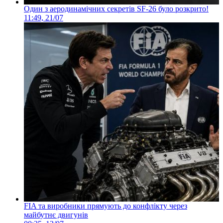
Один з аеродинамічних секретів SF-26 було розкрито!
11:49, 21/07
FIA та виробники прямують до конфлікту через
майбутнє двигунів