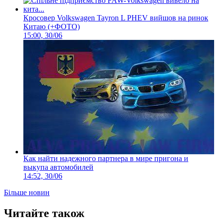
Кросовер Volkswagen Tayron L PHEV вийшов на ринок
Китаю (+ФОТО)
15:00, 30/06
Как найти надежного партнера в мире пригона и
выкупа автомобилей
14:52, 30/06
Більше новин
Читайте також