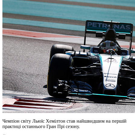
Чемпіон світу Льюїс Хемілтон став найшвидшим на першій
практиці останнього Гран Прі сезону.