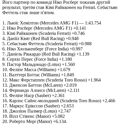
Його партнер по команді Ніко Росберг показав другий
результат, третім став Кімі Райкконен на Ferrari. Себастьян
Феттель став лише п'ятим.
1. Льюїс Хемілтон (Mercedes AMG F1) — 1:43.754
2. Ніко Росберг (Mercedes AMG F1) +0.141
3. Кімі Райкконен (Scuderia Ferrari) +0.746
4. Даніїл Квят (Red Bull Racing) +0.948
5. Себастьян Феттель (Scuderia Ferrari) +0.988
6. Ніко Хюлькенберг (Force India) +0.997
7. Даніель Ріккардо (Red Bull Racing) +1.139
8. Серхіо Перес (Force India) +1.180
9. Пастор Мальдонадо (Lotus) +1.560
10. Феліпе Масса (Williams) +1.679
11. Валттері Боттас (Williams) +1.849
12. Макс Ферстаппен (Scuderia Toro Rosso) +1.964
13. Дженсон Баттон (McLaren) +2.019
14. Фернандо Алонсо (McLaren) +2.111
15. Феліпе Наср (Sauber) +2.361
16. Карлос Сайнс-молодший (Scuderia Toro Rosso) +2.466
17. Маркус Ерікссон (Sauber) +2.653
18. Джоліон Палмер (Lotus) +2.747
19. Вілл Стівенс (Manor) +5.082
20. Роберто Мері (Manor) +6.134.