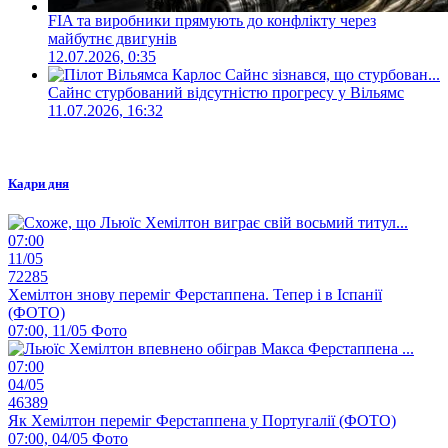
FIA та виробники прямують до конфлікту через
майбутнє двигунів
12.07.2026, 0:35
Сайнс стурбований відсутністю прогресу у Вільямс
11.07.2026, 16:32
Кадри дня
07:00
11/05
72285
Хемілтон знову переміг Ферстаппена. Тепер і в Іспанії
(ФОТО)
07:00, 11/05
Фото
07:00
04/05
46389
Як Хемілтон переміг Ферстаппена у Португалії (ФОТО)
07:00, 04/05
Фото