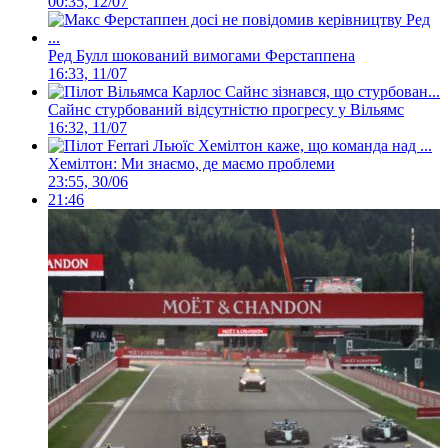
00:35, 12/07
Ред Булл шокований вимогами Ферстаппена
16:33, 11/07
Сайнс стурбований відсутністю прогресу у Вільямс
16:32, 11/07
Хемілтон: Ми знаємо, де маємо проблеми
23:55, 30/06
21:46