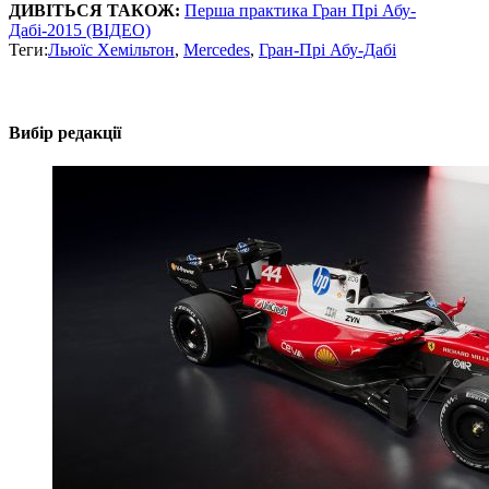
ДИВІТЬСЯ ТАКОЖ:
Перша практика Гран Прі Абу-
Дабі-2015 (ВІДЕО)
Теги:
Льюїс Хемільтон
,
Mercedes
,
Гран-Прі Абу-Дабі
Вибір редакції