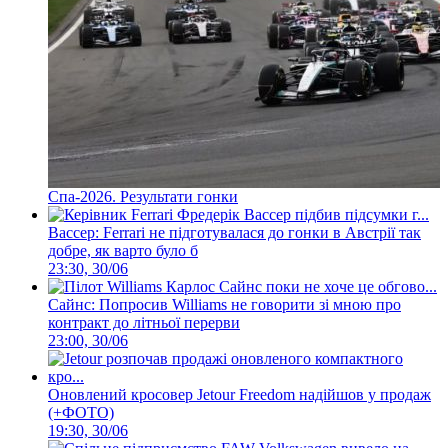
Спа-2026. Результати гонки
Вассер: Ferrari не підготувалася до гонки в Австрії так
добре, як варто було б
23:30, 30/06
Сайнс: Попросив Williams не говорити зі мною про
контракт до літньої перерви
23:00, 30/06
Оновлений кросовер Jetour Freedom надійшов у продаж
(+ФОТО)
19:30, 30/06